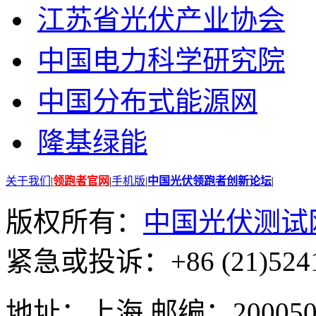
江苏省光伏产业协会
中国电力科学研究院
中国分布式能源网
隆基绿能
关于我们
|
领跑者官网
|
手机版
|
中国光伏领跑者创新论坛
|
版权所有：
中国光伏测试
紧急或投诉：+86 (21)5241
地址：上海 邮编：200050 GMT