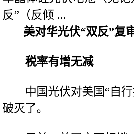
反”（反倾 ...
美对华光伏“双反”复
税率有增无减
中国光伏对美国“自行拆
破灭了。