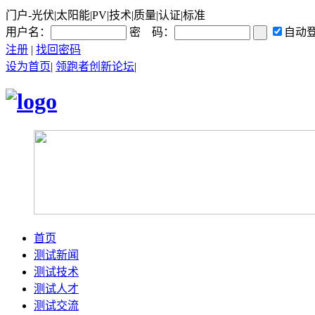
门户-光伏|太阳能|PV|技术|质量|认证|标准
用户名：
密 码：
自动
注册
|
找回密码
设为首页
|
领跑者创新论坛
|
首页
测试新闻
测试技术
测试人才
测试交流