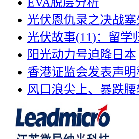
EVA脱层分析
光伏恩仇录之决战塞外
光伏故事(11)：留
阳光动力号迫降日本
香港证监会发表声明
风口浪尖上、暴跌腰