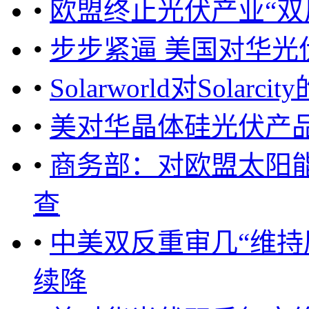
•
欧盟终止光伏产业“双
•
步步紧逼 美国对华光
•
Solarworld对Sola
•
美对华晶体硅光伏产
•
商务部：对欧盟太阳
查
•
中美双反重审几“维持
续降