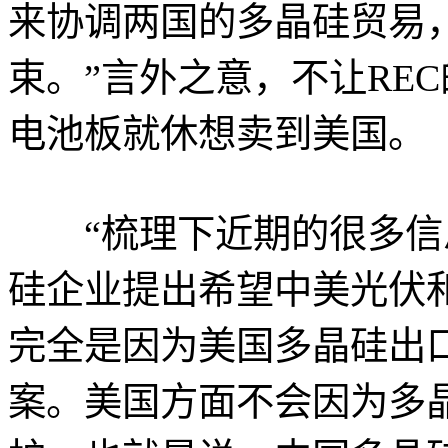
来协调两国的多晶硅贸易，
束。”言外之意，不让RE
电池板就休想卖到美国。
“梳理下近期的很多信
硅企业提出希望中美光伏
完全是因为美国多晶硅出
案。美国方面不会因为多