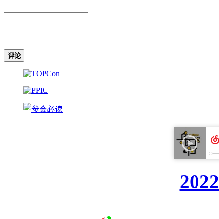
评论
20