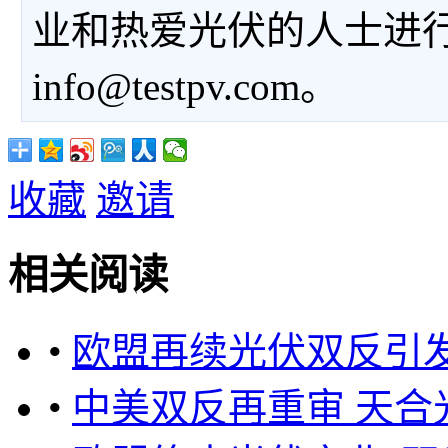
业和热爱光伏的人士进
info@testpv.com。
收藏
邀请
相关阅读
•
欧盟再续光伏双反引
•
中美双反再重审 天合