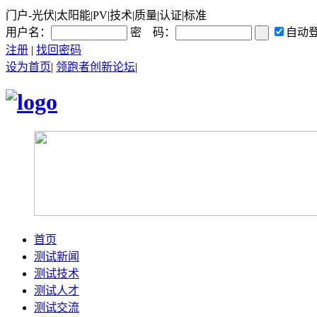
门户-光伏|太阳能|PV|技术|质量|认证|标准
用户名：
密 码：
自动
注册
|
找回密码
设为首页
|
领跑者创新论坛
|
首页
测试新闻
测试技术
测试人才
测试交流