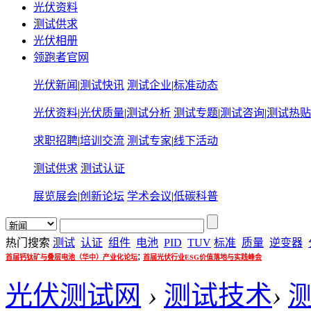
光伏资料
测试供求
光伏相册
领跑者官网
光伏新闻
|
测试快讯
测试企业
|
标准动态
光伏资料
|
光伏质量
|
测试分析
测试专题
|
测试咨询
|
测试热贴
求职招聘
|
培训交流
测试专家
|
线下活动
测试供求
测试认证
展览展会
|
创新论坛
学术会议
|
低碳科普
热门搜索
测试
认证
组件
电池
PID
TUV
标准
质量
逆变器
;
首届钙钛矿与叠层电池（华中）产业化论坛
首届光伏行业ESG价值落地与实践峰会
光伏测试网
›
测试技术
›