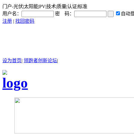
门户-光伏|太阳能|PV|技术|质量|认证|标准
用户名：
密 码：
自动
注册
|
找回密码
设为首页
|
领跑者创新论坛
|