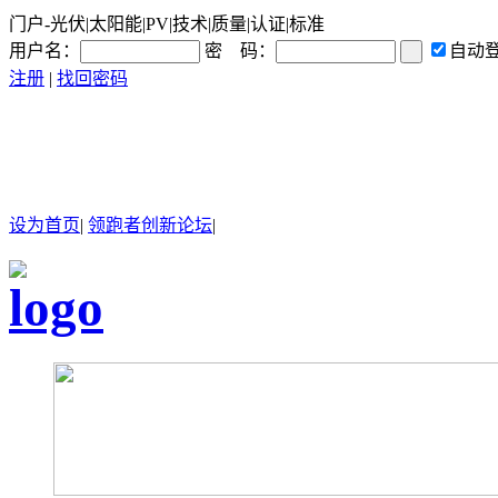
门户-光伏|太阳能|PV|技术|质量|认证|标准
用户名：
密 码：
自动
注册
|
找回密码
设为首页
|
领跑者创新论坛
|