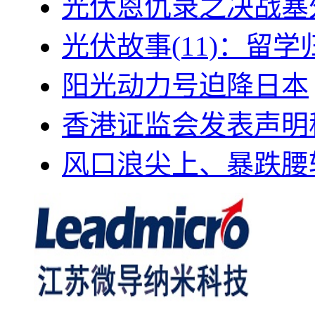
光伏恩仇录之决战塞外
光伏故事(11)：留
阳光动力号迫降日本
香港证监会发表声明
风口浪尖上、暴跌腰