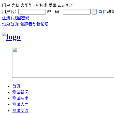
门户-光伏|太阳能|PV|技术|质量|认证|标准
用户名：
密 码：
自动
注册
|
找回密码
设为首页
|
领跑者创新论坛
|
首页
测试新闻
测试技术
测试人才
测试交流