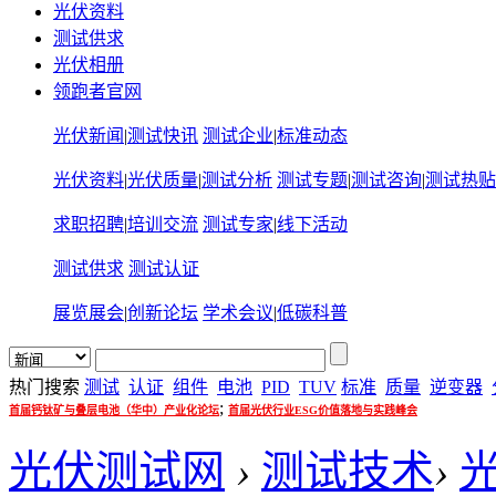
光伏资料
测试供求
光伏相册
领跑者官网
光伏新闻
|
测试快讯
测试企业
|
标准动态
光伏资料
|
光伏质量
|
测试分析
测试专题
|
测试咨询
|
测试热贴
求职招聘
|
培训交流
测试专家
|
线下活动
测试供求
测试认证
展览展会
|
创新论坛
学术会议
|
低碳科普
热门搜索
测试
认证
组件
电池
PID
TUV
标准
质量
逆变器
;
首届钙钛矿与叠层电池（华中）产业化论坛
首届光伏行业ESG价值落地与实践峰会
光伏测试网
›
测试技术
›