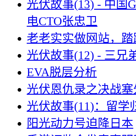
光伏故事(13) - 
电CTO张忠卫
老老实实做网站，踏
光伏故事(12) - 
EVA脱层分析
光伏恩仇录之决战塞外
光伏故事(11)：留
阳光动力号迫降日本