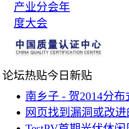
论坛热贴
今日新贴
南乡子 - 贺2014
网页找到漏洞或改进
TestPV首期光伏