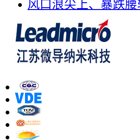
风口浪尖上、暴跌腰