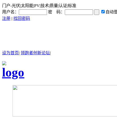
门户-光伏|太阳能|PV|技术|质量|认证|标准
用户名：
密 码：
自动
注册
|
找回密码
设为首页
|
领跑者创新论坛
|