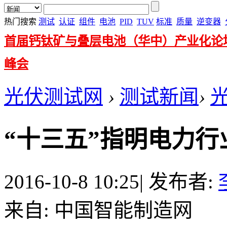
热门搜索
测试
认证
组件
电池
PID
TUV
标准
质量
逆变器
首届钙钛矿与叠层电池（华中）产业化论
峰会
光伏测试网
›
测试新闻
›
“十三五”指明电力行
2016-10-8 10:25
|
发布者:
来自: 中国智能制造网