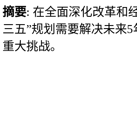
摘要
: 在全面深化改革和
三五”规划需要解决未来
重大挑战。