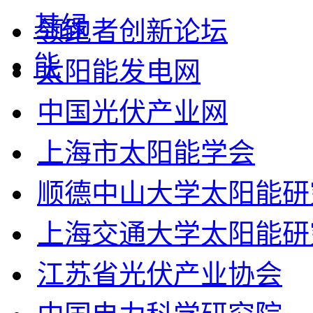
领跑者创新论坛
太阳能发电网
中国光伏产业网
上海市太阳能学会
顺德中山大学太阳能研
上海交通大学太阳能研
江苏省光伏产业协会