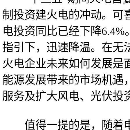
制投资建火电的冲动。可喜
电投资同比已经下降6.4
指引下，迅速降温。在无
火电企业未来如何发展是
能源发展带来的市场机遇
服务及扩大风电、光伏投
值得一提的是，随着电