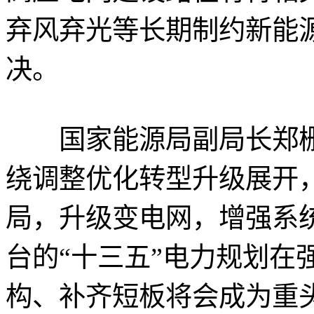
弃风弃光等长期制约新能
决。
国家能源局副局长郑栅洁
绕调整优化转型升级展开
局，升级变电网，增强系
台的“十三五”电力规划在
构、补齐短板将会成为重