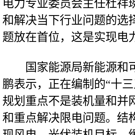
电力专业委员会主任杜祥
和解决当下行业问题的选择
题放在首位，这是实现电
国家能源局新能源和可
鹏表示，正在编制的“十三
规划重点不是装机量和并
和重点解决限电问题。结构
现风电、光伏装机目标，