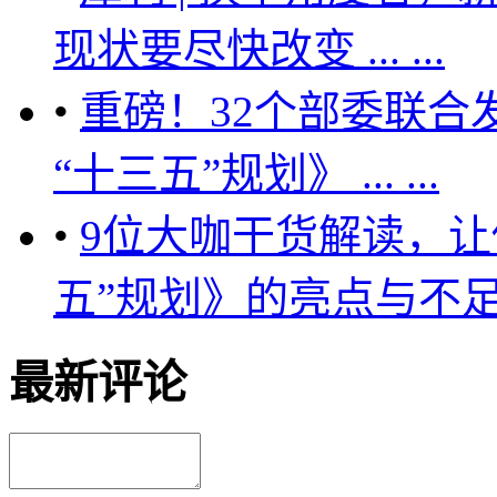
现状要尽快改变 ... ...
•
重磅！32个部委联合
“十三五”规划》 ... ...
•
9位大咖干货解读，让
五”规划》的亮点与不足！ 
最新评论