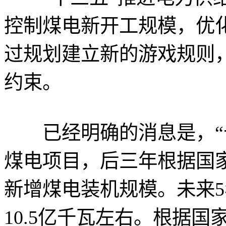
控制煤电新开工规模，优
过规划建立新的游戏规则
约束。
已经明确的消息是，“十
煤电项目，后三年根据国
新增煤电装机规模。未来
10.5亿千瓦左右。根据国