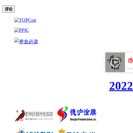
评论
20