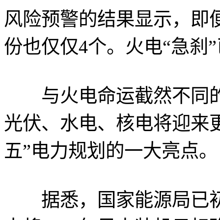
风险预警的结果显示，即便
份也仅仅4个。火电“急刹
与火电命运截然不同的是
光伏、水电、核电将迎来
五”电力规划的一大亮点。
据悉，国家能源局已初步