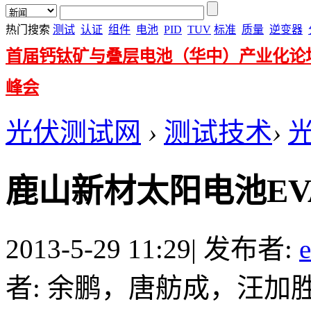
热门搜索
测试
认证
组件
电池
PID
TUV
标准
质量
逆变器
首届钙钛矿与叠层电池（华中）产业化论
峰会
光伏测试网
›
测试技术
›
鹿山新材太阳电池E
2013-5-29 11:29
|
发布者:
者: 余鹏，唐舫成，汪加