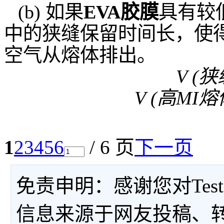
(b) 如果
EVA胶膜
具有较低
中的狭缝保留时间长，使
空气从熔体排出。
V (狭
V (高MI熔
1
2
3
4
5
6
/ 6 页
下一页
免责申明：感谢您对Tes
信息来源于网友投稿、