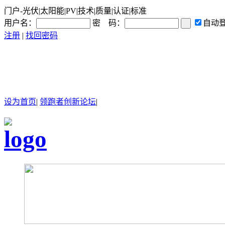
门户-光伏|太阳能|PV|技术|质量|认证|标准
用户名：
密 码：
自动
注册
|
找回密码
设为首页
|
领跑者创新论坛
|