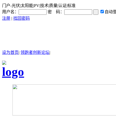
门户-光伏|太阳能|PV|技术|质量|认证|标准
用户名：
密 码：
自动
注册
|
找回密码
设为首页
|
领跑者创新论坛
|