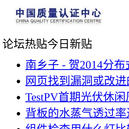
论坛热贴
今日新贴
南乡子 - 贺2014
网页找到漏洞或改进
TestPV首期光伏
背板的水蒸气透过率