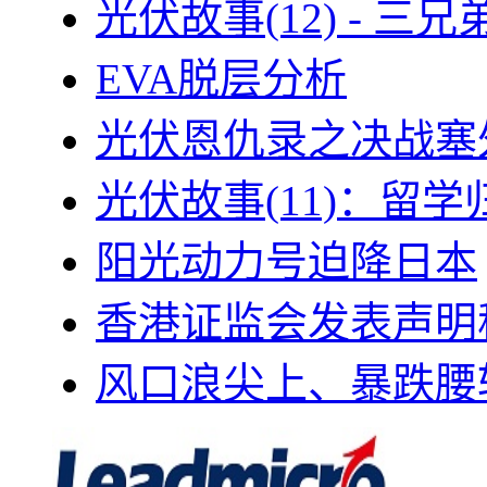
光伏故事(12) - 
EVA脱层分析
光伏恩仇录之决战塞外
光伏故事(11)：留
阳光动力号迫降日本
香港证监会发表声明
风口浪尖上、暴跌腰