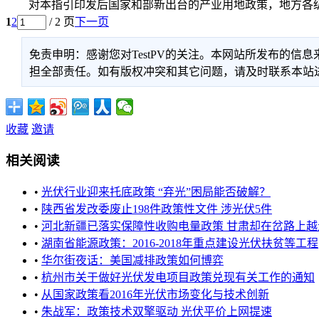
对本指引印发后国家和部新出台的产业用地政策，地方各级
1
2
/ 2 页
下一页
免责申明：感谢您对TestPV的关注。本网站所发布的
担全部责任。如有版权冲突和其它问题，请及时联系本站进行处
收藏
邀请
相关阅读
•
光伏行业迎来托底政策 “弃光”困局能否破解？
•
陕西省发改委废止198件政策性文件 涉光伏5件
•
河北新疆已落实保障性收购电量政策 甘肃却在岔路上越走越
•
湖南省能源政策：2016-2018年重点建设光伏扶贫等工程
•
华尔街夜话：美国减排政策如何博弈
•
杭州市关于做好光伏发电项目政策兑现有关工作的通知
•
从国家政策看2016年光伏市场变化与技术创新
•
朱战军：政策技术双擎驱动 光伏平价上网提速