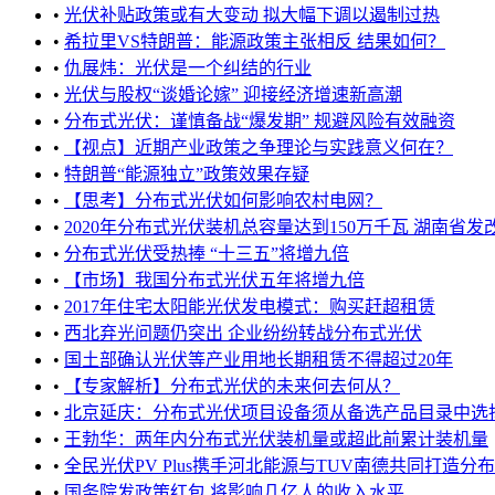
•
光伏补贴政策或有大变动 拟大幅下调以遏制过热
•
希拉里VS特朗普：能源政策主张相反 结果如何？
•
仇展炜：光伏是一个纠结的行业
•
光伏与股权“谈婚论嫁” 迎接经济增速新高潮
•
分布式光伏：谨慎备战“爆发期” 规避风险有效融资
•
【视点】近期产业政策之争理论与实践意义何在？
•
特朗普“能源独立”政策效果存疑
•
【思考】分布式光伏如何影响农村电网？
•
2020年分布式光伏装机总容量达到150万千瓦 湖南省发改
•
分布式光伏受热捧 “十三五”将增九倍
•
【市场】我国分布式光伏五年将增九倍
•
2017年住宅太阳能光伏发电模式：购买赶超租赁
•
西北弃光问题仍突出 企业纷纷转战分布式光伏
•
国土部确认光伏等产业用地长期租赁不得超过20年
•
【专家解析】分布式光伏的未来何去何从？
•
北京延庆：分布式光伏项目设备须从备选产品目录中选择 否
•
王勃华：两年内分布式光伏装机量或超此前累计装机量
•
全民光伏PV Plus携手河北能源与TUV南德共同打造分布式光
•
国务院发政策红包 将影响几亿人的收入水平