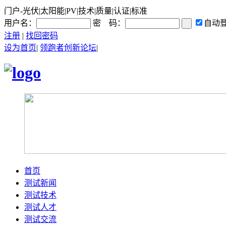
门户-光伏|太阳能|PV|技术|质量|认证|标准
用户名：
密 码：
自动
注册
|
找回密码
设为首页
|
领跑者创新论坛
|
首页
测试新闻
测试技术
测试人才
测试交流