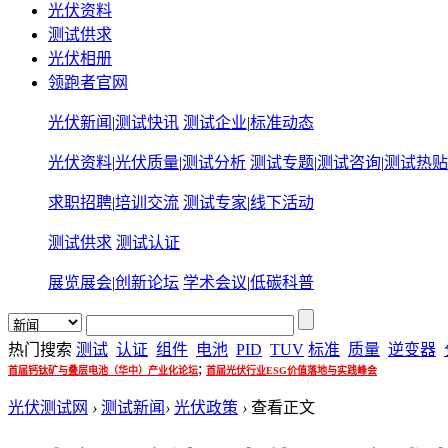
光伏资料
测试供求
光伏相册
领跑者官网
光伏新闻
|
测试快讯
测试企业
|
标准动态
光伏资料
|
光伏质量
|
测试分析
测试专题
|
测试咨询
|
测试热贴
求职招聘
|
培训交流
测试专家
|
线下活动
测试供求
测试认证
展览展会
|
创新论坛
学术会议
|
低碳科普
热门搜索
测试
认证
组件
电池
PID
TUV
标准
质量
逆变器
;
首届钙钛矿与叠层电池（华中）产业化论坛
首届光伏行业ESG价值落地与实践峰会
光伏测试网
›
测试新闻
›
光伏政策
›
查看正文