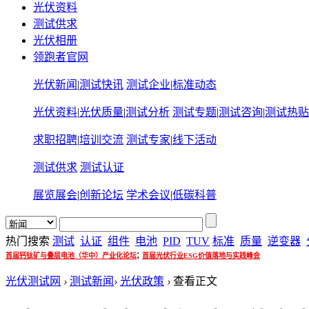
光伏资料
测试供求
光伏相册
领跑者官网
光伏新闻
|
测试快讯
测试企业
|
标准动态
光伏资料
|
光伏质量
|
测试分析
测试专题
|
测试咨询
|
测试热贴
求职招聘
|
培训交流
测试专家
|
线下活动
测试供求
测试认证
展览展会
|
创新论坛
学术会议
|
低碳科普
热门搜索
测试
认证
组件
电池
PID
TUV
标准
质量
逆变器
;
首届钙钛矿与叠层电池（华中）产业化论坛
首届光伏行业ESG价值落地与实践峰会
光伏测试网
›
测试新闻
›
光伏政策
›
查看正文