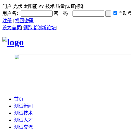
门户-光伏|太阳能|PV|技术|质量|认证|标准
用户名：
密 码：
自动
注册
|
找回密码
设为首页
|
领跑者创新论坛
|
首页
测试新闻
测试技术
测试人才
测试交流