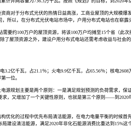
并网容量为736.3万千瓦。按照《规划》的目标，到2020年达
资商对于分布式光伏的热情日益高涨，工商业屋顶的大规模爆发
司，所以，在分布式光伏电站市场中，户用分布式电站也在崭露
要约100万户的屋顶资源，将该100万户均摊至15个省（此次按
。除了屋顶资源之外，建设户用分布式电站还需考虑收益与社会
2亿千瓦，占21.1％；火电9.9亿千瓦，占65.56％；核电26
界第一位。
电源规划主要是两个原则：一是满足规划预测的负荷需求，保证
求，又增加了一个关键性原则，也就是第三个原则——到2020
构优化的过程中优先布局清洁能源，在电力电量平衡的时候首先
局建设清洁能源，满足2020年非化石能源消费比重达到15%