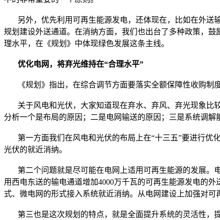
另外，优先利用可再生能源发电，还体现在，比如在外送输
规划建设外送通道。在消纳方面，我们也出台了多种政策，鼓
理水平，在《规划》中体现绿色发展这条主线。
优化电网，将弃光维持在“合理水平”
《规划》指出，在综合调节方面要落实全额保障性收购制度，
关于风电和光伏，大家知道现在弃水、弃风、弃光现象比较严
分析一个是布局的原因；二是电网输送的原因；三是系统调解
第一方面我们在风电和光伏的布局上在“十三五”要进行优化
光伏的就近消纳。
第二个问题就是尽可能在电网上适用可再生能源的发展。电网
用西电东送的输电通道增加4000万千瓦的可再生能源发电的
式、微电网的形式接入系统就近消纳。从电网建设上加强对可
第三也是这次规划的特点，就是全面提升系统的灵活性，提高