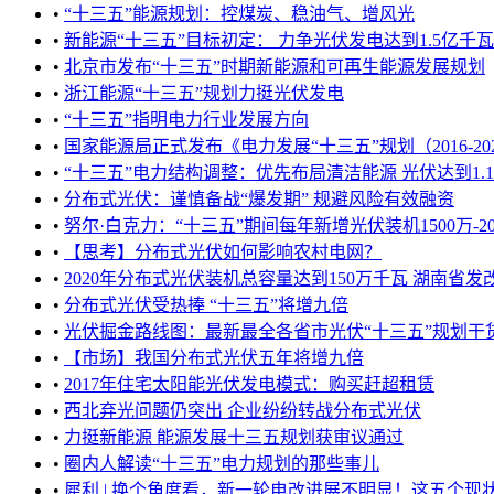
•
“十三五”能源规划：控煤炭、稳油气、增风光
•
新能源“十三五”目标初定： 力争光伏发电达到1.5亿千瓦
•
北京市发布“十三五”时期新能源和可再生能源发展规划
•
浙江能源“十三五”规划力挺光伏发电
•
“十三五”指明电力行业发展方向
•
国家能源局正式发布《电力发展“十三五”规划（2016-2020
•
“十三五”电力结构调整：优先布局清洁能源 光伏达到1.1亿千瓦
•
分布式光伏：谨慎备战“爆发期” 规避风险有效融资
•
努尔·白克力：“十三五”期间每年新增光伏装机1500万-2000
•
【思考】分布式光伏如何影响农村电网？
•
2020年分布式光伏装机总容量达到150万千瓦 湖南省发改
•
分布式光伏受热捧 “十三五”将增九倍
•
光伏掘金路线图：最新最全各省市光伏“十三五”规划干货梳
•
【市场】我国分布式光伏五年将增九倍
•
2017年住宅太阳能光伏发电模式：购买赶超租赁
•
西北弃光问题仍突出 企业纷纷转战分布式光伏
•
力挺新能源 能源发展十三五规划获审议通过
•
圈内人解读“十三五”电力规划的那些事儿
•
犀利 | 换个角度看，新一轮电改进展不明显！这五个现状要尽快