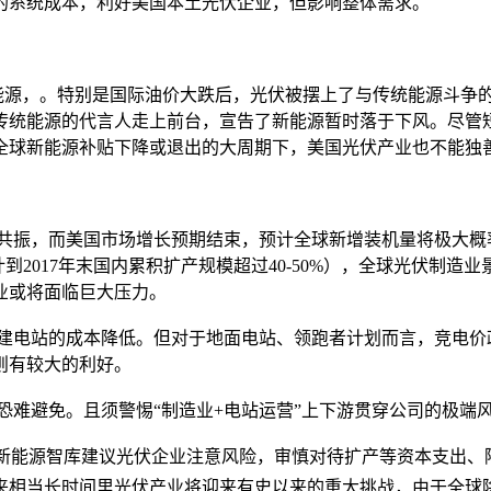
的系统成本，利好美国本土光伏企业，但影响整体需求。
，。特别是国际油价大跌后，光伏被摆上了与传统能源斗争的前
传统能源的代言人走上前台，宣告了新能源暂时落于下风。尽管
全球新能源补贴下降或退出的大周期下，美国光伏产业也不能独
共振，而美国市场增长预期结束，预计全球新增装机量将极大概率
计到2017年末国内累积扩产规模超过40-50%），全球光伏
业或将面临巨大压力。
电站的成本降低。但对于地面电站、领跑者计划而言，竞电价
则有较大的利好。
难避免。且须警惕“制造业+电站运营”上下游贯穿公司的极端
M新能源智库建议光伏企业注意风险，审慎对待扩产等资本支出、
来相当长时间里光伏产业将迎来有史以来的重大挑战，由于全球