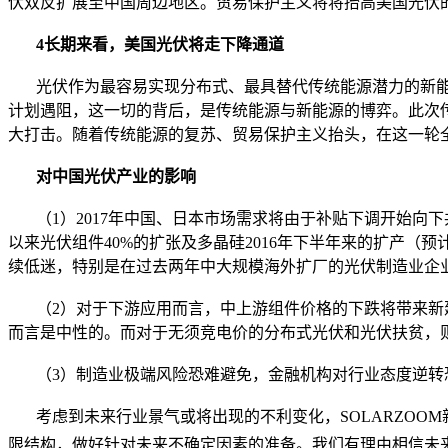
伏双反扩展至中国周边地区。贸易保护主义将将抬高美国光伏
4长期来看，美国光伏将走下降通道
光伏作为最容易实现分布式、最具替代传统能源潜力的新能源
计划遇阻，这一切的背后，是传统能源与新能源的博弈。此次
大打击。随着传统能源的复苏、贸易保护主义抬头，在这一轮
对中国光伏产业的影响
（1）2017年中国、日本市场需求将由于补贴下调开始向下
以来光伏组件40%的扩张及多晶硅2016年下半年来的扩产（预
续低迷，特别是在过去两年中大规模海外扩厂的光伏制造业企
（2）对于下游应用而言，中上游组件价格的下跌将带来新建
而言是中性的。而对于无须竞电价的分布式光伏和光伏扶贫，
（3）制造业极端风险恐难避免，金融机构对行业态度逆转恐
考虑到未来行业景气或将出现的不利变化，SOLARZOO
限结构，做好针对未来不确定因素的准备。我们有理由相信未