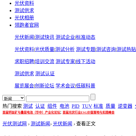
光伏资料
测试供求
光伏相册
领跑者官网
光伏新闻
|
测试快讯
测试企业
|
标准动态
光伏资料
|
光伏质量
|
测试分析
测试专题
|
测试咨询
|
测试热贴
求职招聘
|
培训交流
测试专家
|
线下活动
测试供求
测试认证
展览展会
|
创新论坛
学术会议
|
低碳科普
热门搜索
测试
认证
组件
电池
PID
TUV
标准
质量
逆变器
;
首届钙钛矿与叠层电池（华中）产业化论坛
首届光伏行业ESG价值落地与实践峰会
光伏测试网
›
测试新闻
›
光伏新闻
›
查看正文