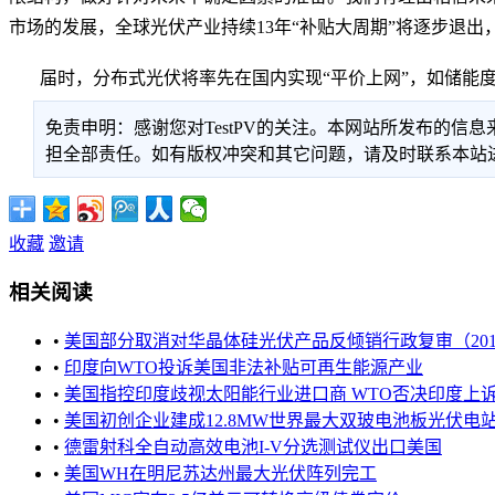
市场的发展，全球光伏产业持续13年“补贴大周期”将逐步退出
届时，分布式光伏将率先在国内实现“平价上网”，如储能度
免责申明：感谢您对TestPV的关注。本网站所发布的
担全部责任。如有版权冲突和其它问题，请及时联系本站进行处
收藏
邀请
相关阅读
•
美国部分取消对华晶体硅光伏产品反倾销行政复审（2014-201
•
印度向WTO投诉美国非法补贴可再生能源产业
•
美国指控印度歧视太阳能行业进口商 WTO否决印度上
•
美国初创企业建成12.8MW世界最大双玻电池板光伏电
•
德雷射科全自动高效电池I-V分选测试仪出口美国
•
美国WH在明尼苏达州最大光伏阵列完工