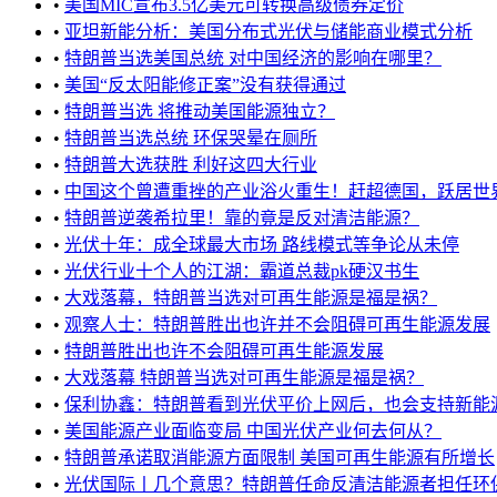
•
美国MIC宣布3.5亿美元可转换高级债券定价
•
亚坦新能分析：美国分布式光伏与储能商业模式分析
•
特朗普当选美国总统 对中国经济的影响在哪里？
•
美国“反太阳能修正案”没有获得通过
•
特朗普当选 将推动美国能源独立？
•
特朗普当选总统 环保哭晕在厕所
•
特朗普大选获胜 利好这四大行业
•
中国这个曾遭重挫的产业浴火重生！赶超德国，跃居世界第
•
特朗普逆袭希拉里！靠的竟是反对清洁能源？
•
光伏十年：成全球最大市场 路线模式等争论从未停
•
光伏行业十个人的江湖：霸道总裁pk硬汉书生
•
大戏落幕，特朗普当选对可再生能源是福是祸？
•
观察人士：特朗普胜出也许并不会阻碍可再生能源发展
•
特朗普胜出也许不会阻碍可再生能源发展
•
大戏落幕 特朗普当选对可再生能源是福是祸？
•
保利协鑫：特朗普看到光伏平价上网后，也会支持新能
•
美国能源产业面临变局 中国光伏产业何去何从？
•
特朗普承诺取消能源方面限制 美国可再生能源有所增长
•
光伏国际丨几个意思？特朗普任命反清洁能源者担任环保局局长 