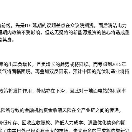
线，先是ITC延期的议题差点在众议院搁浅，而后清洁电力
短期内政策不受影响，但这无疑将的新能源投资的信心将造成重
善其身。
的出现负增长，且负增长的趋势或将延续。而考虑到2015年
制造业景气将面临困境。再叠加双反因素，预计中国的光伏制造业将持
政策将发挥作用，补贴亦在下滑，因此对于地面电站的利润率
风险所导致的金融机构资金收缩风险在全产业链之间的传递。
降低库存、回收应收账款、降低人力成本、调整优化债务的期
除了中美日外已经没有更大的市场，未来更多的需求将依靠新兴