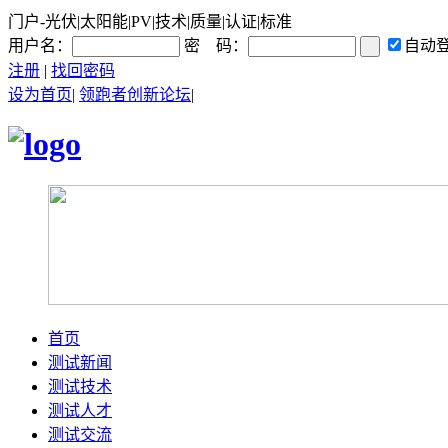
门户-光伏|太阳能|PV|技术|质量|认证|标准
用户名：
密 码：
自动
注册
|
找回密码
设为首页
|
领跑者创新论坛
|
首页
测试新闻
测试技术
测试人才
测试交流