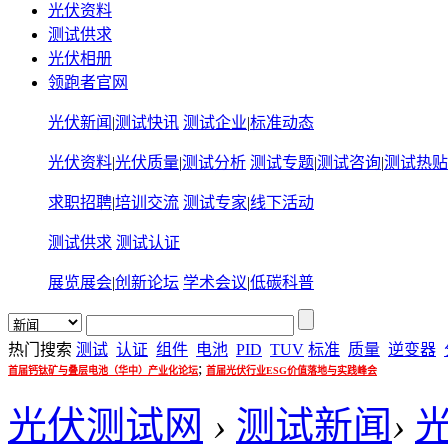
光伏资料
测试供求
光伏相册
领跑者官网
光伏新闻
|
测试快讯
测试企业
|
标准动态
光伏资料
|
光伏质量
|
测试分析
测试专题
|
测试咨询
|
测试热贴
求职招聘
|
培训交流
测试专家
|
线下活动
测试供求
测试认证
展览展会
|
创新论坛
学术会议
|
低碳科普
热门搜索
测试
认证
组件
电池
PID
TUV
标准
质量
逆变器
;
首届钙钛矿与叠层电池（华中）产业化论坛
首届光伏行业ESG价值落地与实践峰会
光伏测试网
›
测试新闻
›