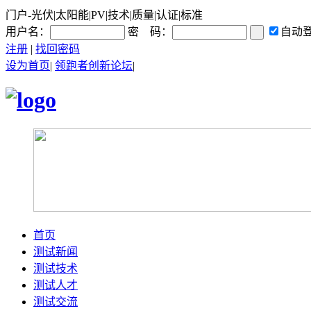
门户-光伏|太阳能|PV|技术|质量|认证|标准
用户名：
密 码：
自动
注册
|
找回密码
设为首页
|
领跑者创新论坛
|
首页
测试新闻
测试技术
测试人才
测试交流