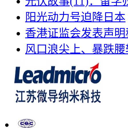
光伏故事(11)：留
阳光动力号迫降日本
香港证监会发表声明
风口浪尖上、暴跌腰