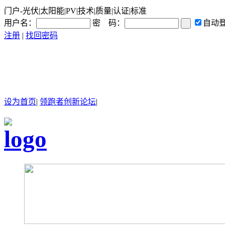
门户-光伏|太阳能|PV|技术|质量|认证|标准
用户名：
密 码：
自动
注册
|
找回密码
设为首页
|
领跑者创新论坛
|