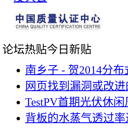
论坛热贴
今日新贴
南乡子 - 贺2014
网页找到漏洞或改进
TestPV首期光伏
背板的水蒸气透过率