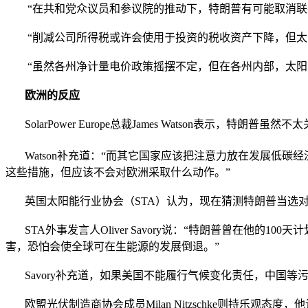
“在共和党众议员和参议院的推动下，特朗普有可能取消联邦
“削减公司所得税或许会使用于投资的税收资产下降，但太
“虽然各州净计量电价政策摇摆不定，但在各州内部，太阳
欧洲的反应
SolarPower Europe总裁James Watson表示
Watson补充道：“而其它国家应该把注意力放在发展低碳
这些措施，但应该不会对欧洲采取什么动作。”
英国太阳能行业协会（STA）认为，现在猜测特朗普当选对
STA外事发言人Oliver Savory说：“特朗普曾在他
害，恐怕会使全球可在生能源的发展倒退。”
Savory补充道，如果美国不能履行气候变化责任，中国等
欧盟光伏制造商协会成员Milan Nitzschke则持乐观态