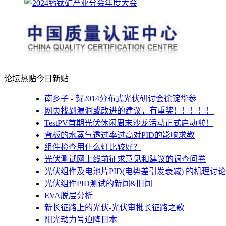
论坛热贴
今日新贴
南乡子 - 贺2014分布式光伏研讨会徐锭华参
网页找到漏洞或改进的建议，有重奖！！！！！
TestPV首期光伏休闲周末沙龙活动正式启动啦！
背板的水蒸气透过率过高对PID的影响求教
组件检查用什么灯比较好？
光伏测试网上线前征求意见和建议的调查问卷
光伏组件及电池片PID(电势差引发衰减) 的机理讨论
光伏组件PID测试的新闻&旧闻
EVA脱层分析
新长征路上的光伏-光伏审批长征路之歌
阳光动力号迫降日本