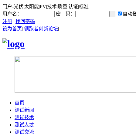
门户-光伏|太阳能|PV|技术|质量|认证|标准
用户名：
密 码：
自动
注册
|
找回密码
设为首页
|
领跑者创新论坛
|
首页
测试新闻
测试技术
测试人才
测试交流