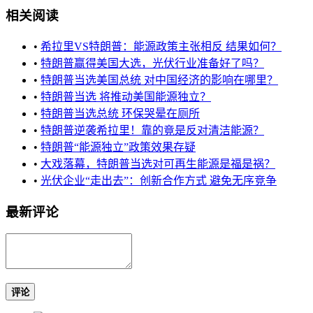
相关阅读
•
希拉里VS特朗普：能源政策主张相反 结果如何？
•
特朗普赢得美国大选，光伏行业准备好了吗？
•
特朗普当选美国总统 对中国经济的影响在哪里？
•
特朗普当选 将推动美国能源独立？
•
特朗普当选总统 环保哭晕在厕所
•
特朗普逆袭希拉里！靠的竟是反对清洁能源？
•
特朗普“能源独立”政策效果存疑
•
大戏落幕，特朗普当选对可再生能源是福是祸？
•
光伏企业“走出去”：创新合作方式 避免无序竞争
最新评论
评论