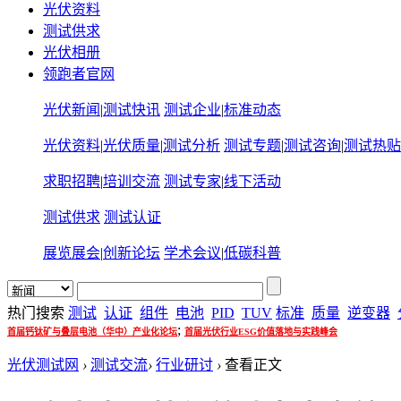
光伏资料
测试供求
光伏相册
领跑者官网
光伏新闻
|
测试快讯
测试企业
|
标准动态
光伏资料
|
光伏质量
|
测试分析
测试专题
|
测试咨询
|
测试热贴
求职招聘
|
培训交流
测试专家
|
线下活动
测试供求
测试认证
展览展会
|
创新论坛
学术会议
|
低碳科普
热门搜索
测试
认证
组件
电池
PID
TUV
标准
质量
逆变器
;
首届钙钛矿与叠层电池（华中）产业化论坛
首届光伏行业ESG价值落地与实践峰会
光伏测试网
›
测试交流
›
行业研讨
›
查看正文