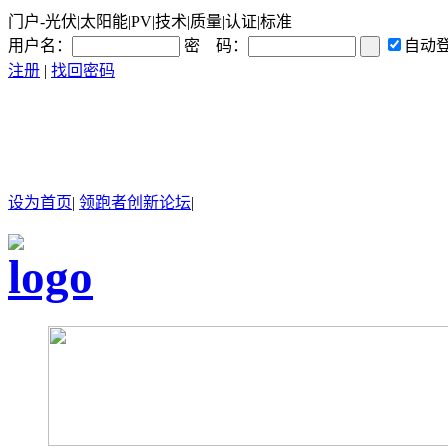
门户-光伏|太阳能|PV|技术|质量|认证|标准
用户名：
密 码：
自动
注册
|
找回密码
设为首页
|
领跑者创新论坛
|