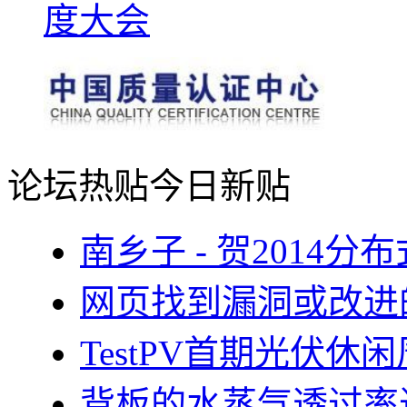
论坛热贴
今日新贴
南乡子 - 贺2014
网页找到漏洞或改进
TestPV首期光伏
背板的水蒸气透过率