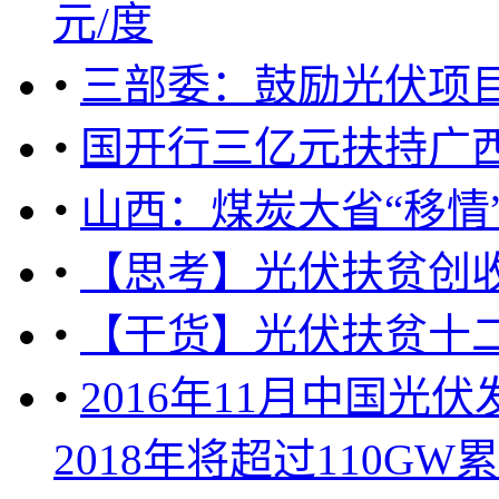
元/度
•
三部委：鼓励光伏项
•
国开行三亿元扶持广西
•
山西：煤炭大省“移情
•
【思考】光伏扶贫创
•
【干货】光伏扶贫十二
•
2016年11月中国光
2018年将超过110GW累计并