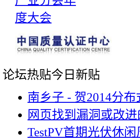
论坛热贴
今日新贴
南乡子 - 贺2014
网页找到漏洞或改进
TestPV首期光伏