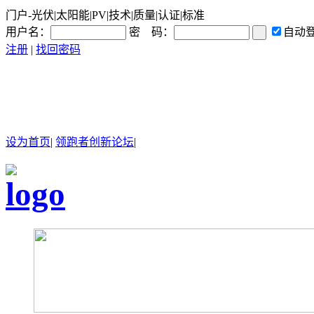
门户-光伏|太阳能|PV|技术|质量|认证|标准
用户名：
密 码：
自动
注册
|
找回密码
设为首页
|
领跑者创新论坛
|