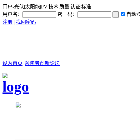
门户-光伏|太阳能|PV|技术|质量|认证|标准
用户名：
密 码：
自动
注册
|
找回密码
设为首页
|
领跑者创新论坛
|