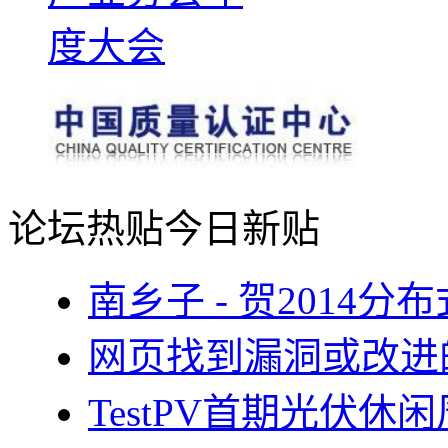
论坛热贴
今日新贴
南乡子 - 贺2014
网页找到漏洞或改进
TestPV首期光伏