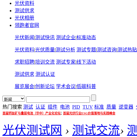
光伏资料
测试供求
光伏相册
领跑者官网
光伏新闻
|
测试快讯
测试企业
|
标准动态
光伏资料
|
光伏质量
|
测试分析
测试专题
|
测试咨询
|
测试热贴
求职招聘
|
培训交流
测试专家
|
线下活动
测试供求
测试认证
展览展会
|
创新论坛
学术会议
|
低碳科普
热门搜索
测试
认证
组件
电池
PID
TUV
标准
质量
逆变器
;
首届钙钛矿与叠层电池（华中）产业化论坛
首届光伏行业ESG价值落地与实践峰会
光伏测试网
›
测试交流
›