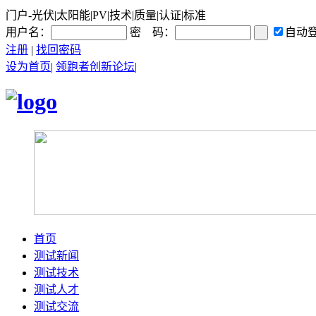
门户-光伏|太阳能|PV|技术|质量|认证|标准
用户名：
密 码：
自动
注册
|
找回密码
设为首页
|
领跑者创新论坛
|
首页
测试新闻
测试技术
测试人才
测试交流