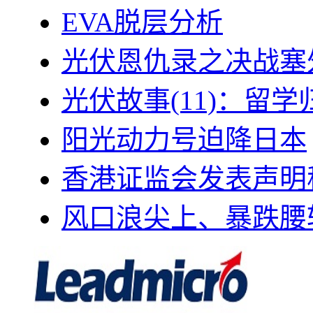
EVA脱层分析
光伏恩仇录之决战塞外
光伏故事(11)：留
阳光动力号迫降日本
香港证监会发表声明
风口浪尖上、暴跌腰