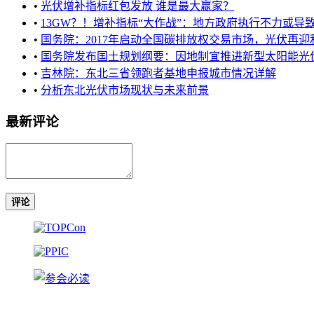
•
光伏增补指标红包发放 谁是最大赢家？
•
13GW？！增补指标“大作战”：地方政府执行不力或导致“浑
•
国务院：2017年启动全国碳排放权交易市场，光伏再迎
•
国务院发布国土规划纲要：因地制宜推进新型太阳能光伏发电 .
•
吉林院：东北三省领跑者基地申报城市情况详解
•
分析东北光伏市场现状与未来前景
最新评论
评论