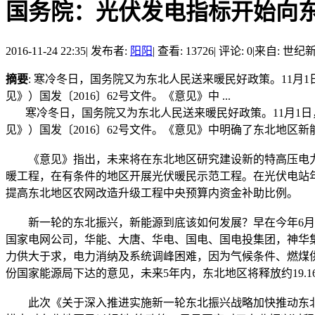
国务院：光伏发电指标开始向
2016-11-24 22:35
|
发布者:
阳阳
|
查看: 13726
|
评论: 0
|
来自: 世纪
摘要
: 寒冷冬日，国务院又为东北人民送来暖民好政策。11
见》）国发〔2016〕62号文件。《意见》中 ...
寒冷冬日，国务院又为东北人民送来暖民好政策。11月1日
见》）国发〔2016〕62号文件。《意见》中明确了东北地区
《意见》指出，未来将在东北地区研究建设新的特高压电力
暖工程，在有条件的地区开展光伏暖民示范工程。在光伏电站
提高东北地区农网改造升级工程中央预算内资金补助比例。
新一轮的东北振兴，新能源到底该如何发展？早在今年6月2
国家电网公司，华能、大唐、华电、国电、国电投集团，神华
力供大于求，电力消纳及系统调峰困难，因为气候条件、燃煤
份国家能源局下达的意见，未来5年内，东北地区将释放约19.1
此次《关于深入推进实施新一轮东北振兴战略加快推动东北地