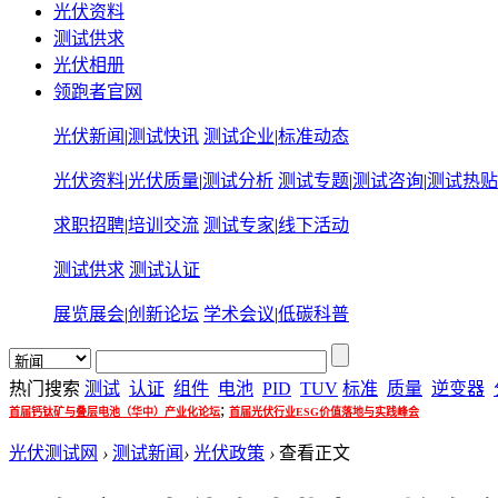
光伏资料
测试供求
光伏相册
领跑者官网
光伏新闻
|
测试快讯
测试企业
|
标准动态
光伏资料
|
光伏质量
|
测试分析
测试专题
|
测试咨询
|
测试热贴
求职招聘
|
培训交流
测试专家
|
线下活动
测试供求
测试认证
展览展会
|
创新论坛
学术会议
|
低碳科普
热门搜索
测试
认证
组件
电池
PID
TUV
标准
质量
逆变器
;
首届钙钛矿与叠层电池（华中）产业化论坛
首届光伏行业ESG价值落地与实践峰会
光伏测试网
›
测试新闻
›
光伏政策
›
查看正文