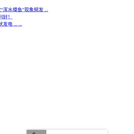
水摸鱼”现象频发 ...
利好！
.. ...