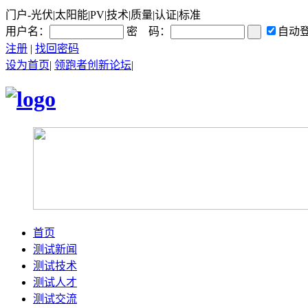
门户-光伏|太阳能|PV|技术|质量|认证|标准
用户名：
密 码：
自动
注册
|
找回密码
设为首页
|
领跑者创新论坛
|
首页
测试新闻
测试技术
测试人才
测试交流