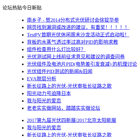
论坛热贴
今日新贴
南乡子 - 贺2014分布式光伏研讨会徐锭华参
网页找到漏洞或改进的建议，有重奖！！！！！
TestPV首期光伏休闲周末沙龙活动正式启动啦！
背板的水蒸气透过率过高对PID的影响求教
组件检查用什么灯比较好？
光伏测试网上线前征求意见和建议的调查问卷
光伏组件及电池片PID(电势差引发衰减) 的机理讨论
光伏组件PID测试的新闻&旧闻
EVA脱层分析
新长征路上的光伏-光伏审批长征路之歌
阳光动力号迫降日本
我与阳光的爱恋
老老实实做网站，踏踏实实做论坛
2017第九届光伏四新展/2017北京太阳能展
我与阳光的爱恋
新长征路上的光伏-光伏审批长征路之歌