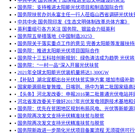
•
中共中央 国务院关于加快推进生态文明建设的意见
•
国务院：支持推进太阳能光伏项目和制造国际合作
•
国务院扶贫办刘永富主任一行人莅临山西省调研光伏扶贫工
•
中共中央 国务院印发《生态文明体制改革总体方案》
•
英利重组引各方关注 国务院、银监会力挺英利
•
国务院五举措落地《中国制造2025》
•
国务院关于落实重点工作的意见 完善太阳能等发展扶持
•
国务院：推进太阳能光伏项目国际合作
•
国务院十三五科技创新规划：绿色清洁成为趋势 光伏将大展
•
国务院：“一村一品”深入开展光伏扶贫
•
2021年全球太阳能光伏装机量将达1,300GW
•
【补贴】湖北宜都出台光伏扶贫实施方案 增加市级补助
•
国家能源局批复敦煌、日喀则、扬中为第二批国家级高比例
•
【头条】河北发改委：申报2016第二批普通光伏电站并
•
河北省发改委关于做好2017年光伏发电领跑技术基地和先
•
国务院：优先在贫困地区规划布局风电、光伏等新能源
•
国务院再次发文支持光伏精准扶贫与脱贫
•
国务院再次发文支持光伏精准扶贫与脱贫
•
国务院新政进一步简化光伏项目备案流程 无须提供可行性研