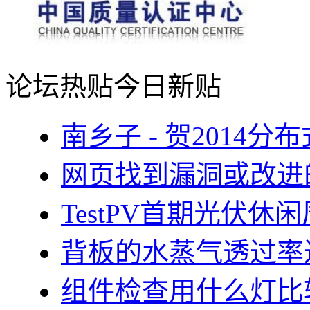
论坛热贴
今日新贴
南乡子 - 贺2014
网页找到漏洞或改进
TestPV首期光伏
背板的水蒸气透过率
组件检查用什么灯比