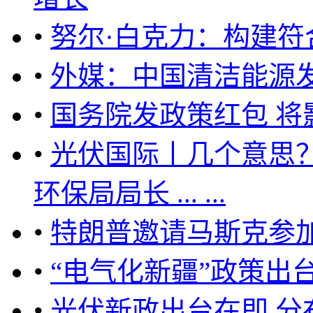
•
努尔·白克力：构建
•
外媒：中国清洁能源
•
国务院发政策红包 将
•
光伏国际丨几个意思
环保局局长 ... ...
•
特朗普邀请马斯克参
•
“电气化新疆”政策出
•
光伏新政出台在即 分