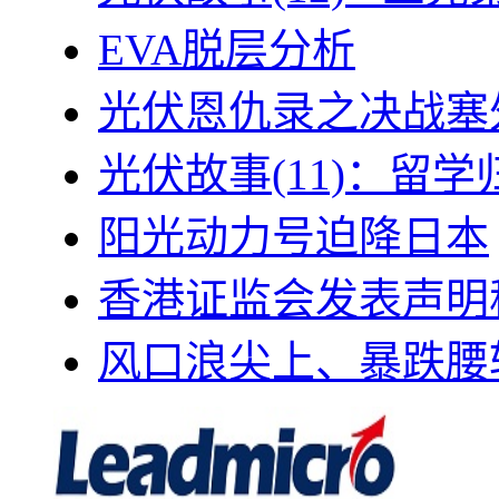
EVA脱层分析
光伏恩仇录之决战塞外
光伏故事(11)：留
阳光动力号迫降日本
香港证监会发表声明
风口浪尖上、暴跌腰