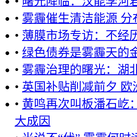
•
曙光降临：汉能李河
•
雾霾催生清洁能源 分
•
薄膜市场专访：不经历
•
绿色债券是雾霾天的金
•
雾霾治理的曙光：湖
•
英国补贴削减前夕 欧
•
黄鸣再次叫板潘石屹：
大成因