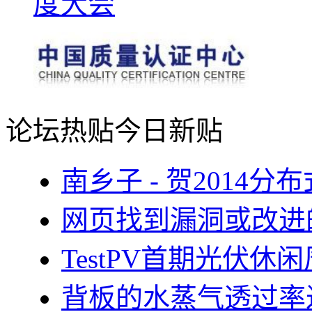
论坛热贴
今日新贴
南乡子 - 贺2014
网页找到漏洞或改进
TestPV首期光伏
背板的水蒸气透过率