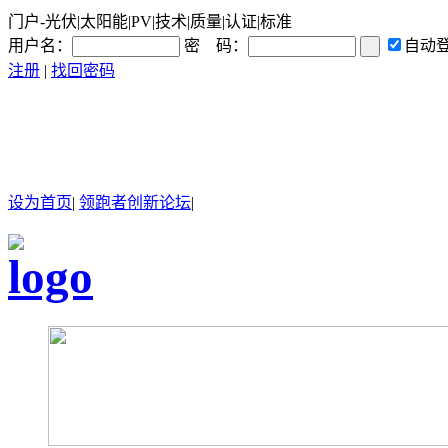
门户-光伏|太阳能|PV|技术|质量|认证|标准
用户名：
密 码：
自动
注册
|
找回密码
设为首页
|
领跑者创新论坛
|