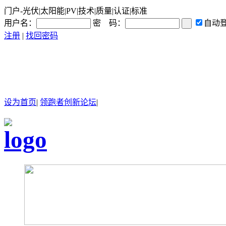
门户-光伏|太阳能|PV|技术|质量|认证|标准
用户名：
密 码：
自动
注册
|
找回密码
设为首页
|
领跑者创新论坛
|