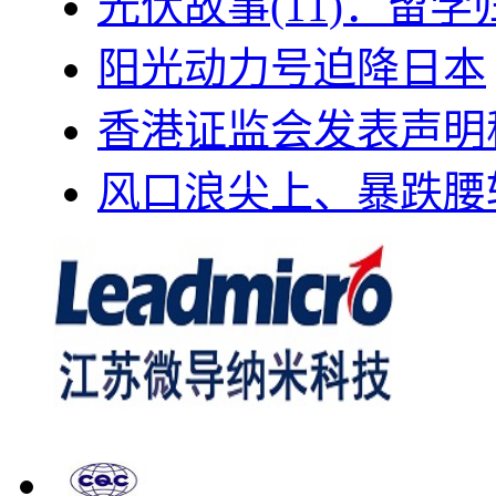
光伏故事(11)：留
阳光动力号迫降日本
香港证监会发表声明
风口浪尖上、暴跌腰