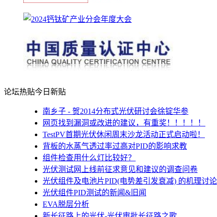
论坛热贴
今日新贴
南乡子 - 贺2014分布式光伏研讨会徐锭华参
网页找到漏洞或改进的建议，有重奖！！！！！
TestPV首期光伏休闲周末沙龙活动正式启动啦！
背板的水蒸气透过率过高对PID的影响求教
组件检查用什么灯比较好？
光伏测试网上线前征求意见和建议的调查问卷
光伏组件及电池片PID(电势差引发衰减) 的机理讨论
光伏组件PID测试的新闻&旧闻
EVA脱层分析
新长征路上的光伏-光伏审批长征路之歌