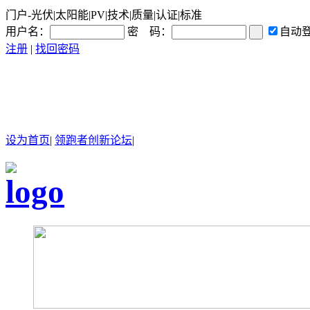
门户-光伏|太阳能|PV|技术|质量|认证|标准
用户名：
密 码：
自动
注册
|
找回密码
设为首页
|
领跑者创新论坛
|