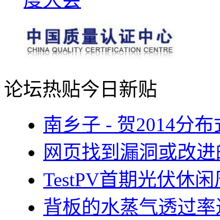
论坛热贴
今日新贴
南乡子 - 贺2014
网页找到漏洞或改进
TestPV首期光伏
背板的水蒸气透过率