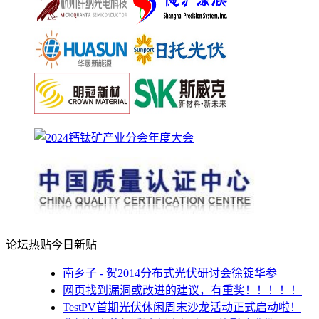
论坛热贴
今日新贴
南乡子 - 贺2014分布式光伏研讨会徐锭华参
网页找到漏洞或改进的建议，有重奖！！！！！
TestPV首期光伏休闲周末沙龙活动正式启动啦！