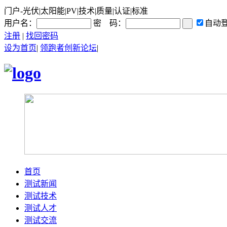
门户-光伏|太阳能|PV|技术|质量|认证|标准
用户名：
密 码：
自动
注册
|
找回密码
设为首页
|
领跑者创新论坛
|
首页
测试新闻
测试技术
测试人才
测试交流