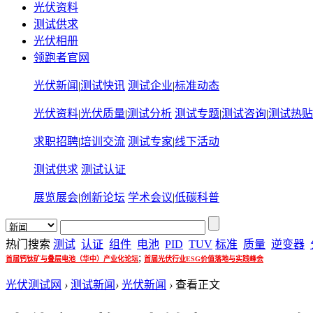
光伏资料
测试供求
光伏相册
领跑者官网
光伏新闻
|
测试快讯
测试企业
|
标准动态
光伏资料
|
光伏质量
|
测试分析
测试专题
|
测试咨询
|
测试热贴
求职招聘
|
培训交流
测试专家
|
线下活动
测试供求
测试认证
展览展会
|
创新论坛
学术会议
|
低碳科普
热门搜索
测试
认证
组件
电池
PID
TUV
标准
质量
逆变器
;
首届钙钛矿与叠层电池（华中）产业化论坛
首届光伏行业ESG价值落地与实践峰会
光伏测试网
›
测试新闻
›
光伏新闻
›
查看正文