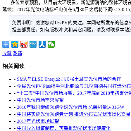
多位专家预测，从目前大环境看，新能源消纳的整体环境在2
延续；2017年光伏电站标杆电价在6月30日之后将下调0.13-0.
免责申明：感谢您对TestPV的关注。本网站所发布的
担全部责任。如有版权冲突和其它问题，请及时联系本站进行处
收藏
邀请
相关阅读
•
SMA与ELSE Enerji公司加强土耳其光伏市场的合作
•
全民光伏PV Plus携手河北能源与TUV南德共同打造分布式光
•
“十三五”中国光伏市场展望：2017年底到2018年初累计装机
•
中国光伏市场需求展望
•
2016年我国继续领跑全球光伏市场 总装机量达31GW
•
中国将实施光伏领跑者计划 推进分布式光伏市场化交易
•
2017年光伏市场展望
•
中国导入绿证制度，可望推动光伏市场健康化