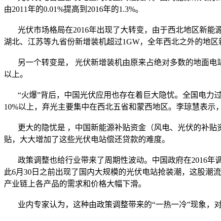
由2011年的0.01%提高到2016年的1.3%。
光伏市场格局在2016年出现了大转变，由于西北地区新能源
湖北、江苏等九省份新增装机超过1GW，全年西北之外的地区
另一个转变是， 光伏新增装机由原来占绝对多数的地面电站向分布
以上。
“火爆”背后，中国光伏应用也存在着巨大隐忧。全国电力过剩
10%以上，弃光主要集中在西北五省和蒙西地区。李琼慧表示，经
更大的隐忧是 ，中国新能源补贴资金（风电、光伏的补贴资金总
贴，大大增加了这些光伏电站偿还贷款的难度。
政策调整也给行业带来了周期性波动。中国政府在2016年调整
此6月30日之前出现了国内大规模的光伏电站抢装潮，这股潮流
产业链上各产品的需求和价格大幅下滑。
业内专家认为，这种由政策调整带来的“一热一冷”现象，对