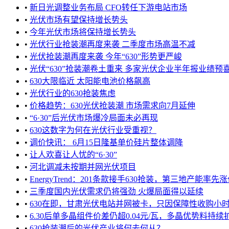
•
新日光调整业务布局 CFO转任下游电站市场
•
光伏市场有望保持增长势头
•
今年光伏市场将保持增长势头
•
光伏行业抢装潮再度来袭 二季度市场高温不减
•
光伏抢装潮再度来袭 今年“630”形势更严峻
•
光伏“630”抢装潮卷土重来 多家光伏企业半年报业绩预
•
630大限临近 太阳能电池价格飙高
•
光伏行业的630抢装焦虑
•
价格趋势：630光伏抢装潮 市场需求向7月延伸
•
“6·30”后光伏市场爆冷局面未必再现
•
630这数字为何在光伏行业受重视？
•
调价快讯： 6月15日隆基单价硅片整体调降
•
让人欢喜让人忧的“6·30”
•
河北调减未按期并网光伏项目
•
EnergyTrend：201条款接手630抢装，第三地产能率先
•
三季度国内光伏需求仍将强劲 火爆局面得以延续
•
630在即，甘肃光伏电站并网被卡，只因保障性收购小时数未
•
6.30后单多晶组件价差仍超0.04元/瓦，多晶优势料持续
•
630抢装潮后的光伏产业将何去何从？