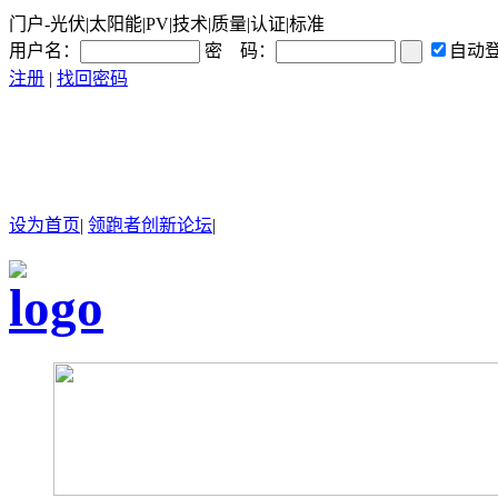
门户-光伏|太阳能|PV|技术|质量|认证|标准
用户名：
密 码：
自动
注册
|
找回密码
设为首页
|
领跑者创新论坛
|