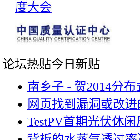
论坛热贴
今日新贴
南乡子 - 贺2014
网页找到漏洞或改进
TestPV首期光伏
背板的水蒸气透过率