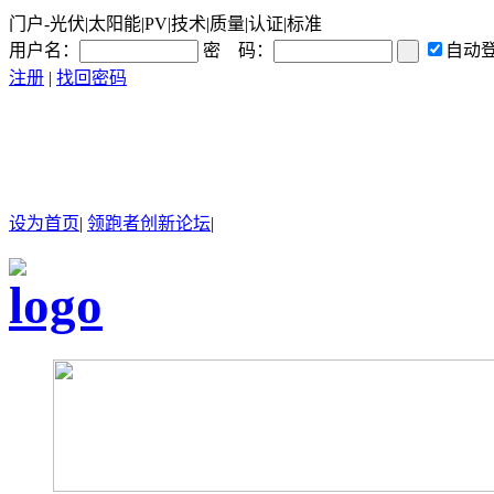
门户-光伏|太阳能|PV|技术|质量|认证|标准
用户名：
密 码：
自动
注册
|
找回密码
设为首页
|
领跑者创新论坛
|