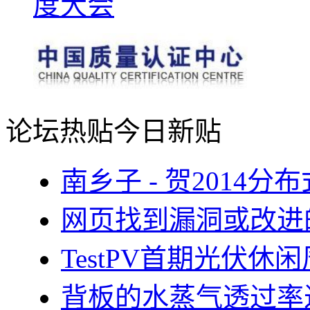
论坛热贴
今日新贴
南乡子 - 贺2014
网页找到漏洞或改进
TestPV首期光伏
背板的水蒸气透过率