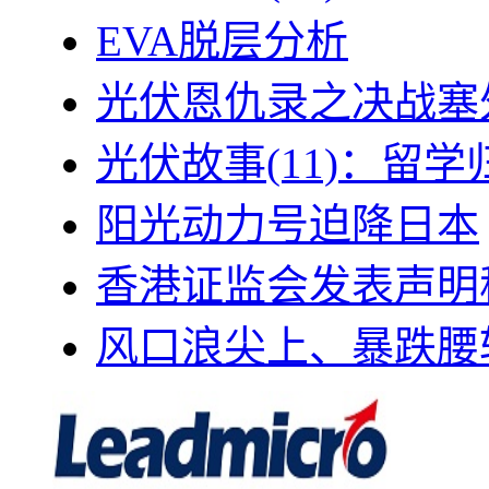
EVA脱层分析
光伏恩仇录之决战塞外
光伏故事(11)：留
阳光动力号迫降日本
香港证监会发表声明
风口浪尖上、暴跌腰