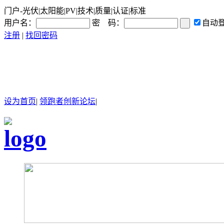
门户-光伏|太阳能|PV|技术|质量|认证|标准
用户名：
密 码：
自动
注册
|
找回密码
设为首页
|
领跑者创新论坛
|