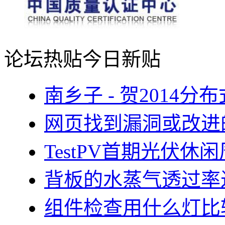
论坛热贴
今日新贴
南乡子 - 贺2014
网页找到漏洞或改进
TestPV首期光伏
背板的水蒸气透过率
组件检查用什么灯比