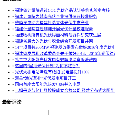
•
福建省计量院通过CQC光伏产品认证签约实验室考核
•
福建计量院为越南光伏企业提供仪器校准服务
•
薄膜发电助力福建打造立体光伏生态产业
•
福建计量院首赴非洲开展光伏计量校准服务
•
福建物构所有机光伏界面材料与器件研究获进展
•
福建省最大的光伏与农业综合开发项目并网
•
14个项目共200MW 福建发改委发布做好2016年度光伏
•
福建省发展和改革委员会关于做好2014、2015年光伏建设实
•
扎兰屯太阳能光伏发电有效解决温室采暖难题
•
这里的“屋顶光伏计划”为何不吃香？
•
光伏大棚电站清洗有绝招 发电量提升10%！
•
澧县“渔光互补”光伏发电项目开工
•
国内首座太阳能光热发电站并入电网
•
卡姆丹克与亿仕登控股成立合营公司 经营分布式太阳能发电
最新评论