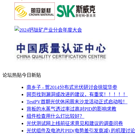
论坛热贴
今日新贴
南乡子 - 贺2014分布式光伏研讨会徐锭华参
网页找到漏洞或改进的建议，有重奖！！！！！
TestPV首期光伏休闲周末沙龙活动正式启动啦！
背板的水蒸气透过率过高对PID的影响求教
组件检查用什么灯比较好？
光伏测试网上线前征求意见和建议的调查问卷
光伏组件及电池片PID(电势差引发衰减) 的机理讨论