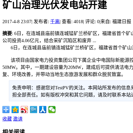
矿山治理光伏发电站开建
2017-4-8 23:07
|
发布者:
千离
|
查看: 4018
|
评论: 0
|
来自: 福建日报
摘要
: 6日，在连城县庙前镇连城锰矿兰桥矿区，福建省首个
公司投资4.06亿元，结合采矿沉陷区和废弃 ...
6日，在连城县庙前镇连城锰矿兰桥矿区，福建省首个矿山
该项目由国家电力投资集团公司下属企业中电国际新能源控股有
50MW。其中，一期建设容量为20MW，建成后可提供清洁电力239
复、环境改善，并带动当地生态旅游发展和群众脱贫致富。
免责申明：感谢您对TestPV的关注。本网站所发布的
担全部责任。如有版权冲突和其它问题，请及时联系本站进行处
收藏
邀请
相关阅读