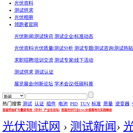
光伏资料
测试供求
光伏相册
领跑者官网
光伏新闻
|
测试快讯
测试企业
|
标准动态
光伏资料
|
光伏质量
|
测试分析
测试专题
|
测试咨询
|
测试热贴
求职招聘
|
培训交流
测试专家
|
线下活动
测试供求
测试认证
展览展会
|
创新论坛
学术会议
|
低碳科普
热门搜索
测试
认证
组件
电池
PID
TUV
标准
质量
逆变器
;
首届钙钛矿与叠层电池（华中）产业化论坛
首届光伏行业ESG价值落地与实践峰会
光伏测试网
›
测试新闻
›