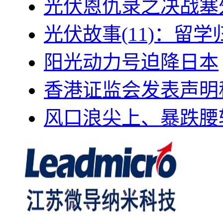
光伏恩仇录之决战塞外
光伏故事(11)：留
阳光动力号迫降日本
香港证监会发表声明
风口浪尖上、暴跌腰