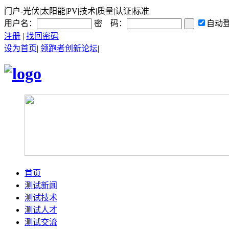
门户-光伏|太阳能|PV|技术|质量|认证|标准
用户名：
密 码：
自动
注册
|
找回密码
设为首页
|
领跑者创新论坛
|
首页
测试新闻
测试技术
测试人才
测试交流