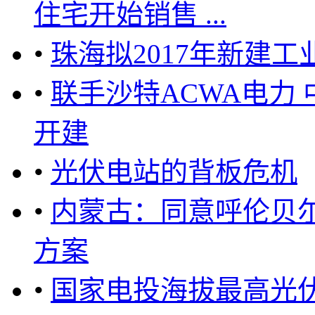
住宅开始销售 ...
•
珠海拟2017年新建
•
联手沙特ACWA电力 
开建
•
光伏电站的背板危机
•
内蒙古：同意呼伦贝尔
方案
•
国家电投海拔最高光