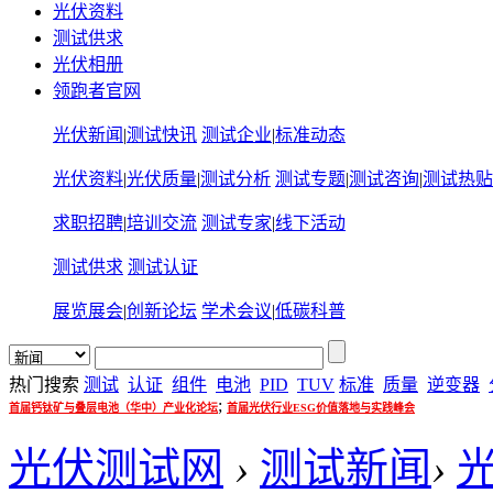
光伏资料
测试供求
光伏相册
领跑者官网
光伏新闻
|
测试快讯
测试企业
|
标准动态
光伏资料
|
光伏质量
|
测试分析
测试专题
|
测试咨询
|
测试热贴
求职招聘
|
培训交流
测试专家
|
线下活动
测试供求
测试认证
展览展会
|
创新论坛
学术会议
|
低碳科普
热门搜索
测试
认证
组件
电池
PID
TUV
标准
质量
逆变器
;
首届钙钛矿与叠层电池（华中）产业化论坛
首届光伏行业ESG价值落地与实践峰会
光伏测试网
›
测试新闻
›