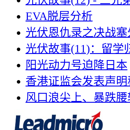
EVA脱层分析
光伏恩仇录之决战塞外
光伏故事(11)：留
阳光动力号迫降日本
香港证监会发表声明
风口浪尖上、暴跌腰