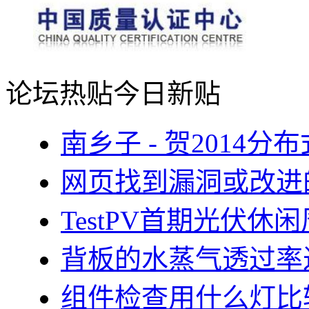
论坛热贴
今日新贴
南乡子 - 贺2014
网页找到漏洞或改进
TestPV首期光伏
背板的水蒸气透过率
组件检查用什么灯比