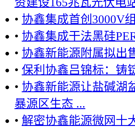
资建设165兆瓦光伏电站 ...
•
协鑫集成首创3000
•
协鑫集成干法黑硅PER
•
协鑫新能源附属拟出
•
保利协鑫吕锦标：铸
•
协鑫新能源让盐碱湖盆
暴源区生态 ...
•
解密协鑫能源微网十