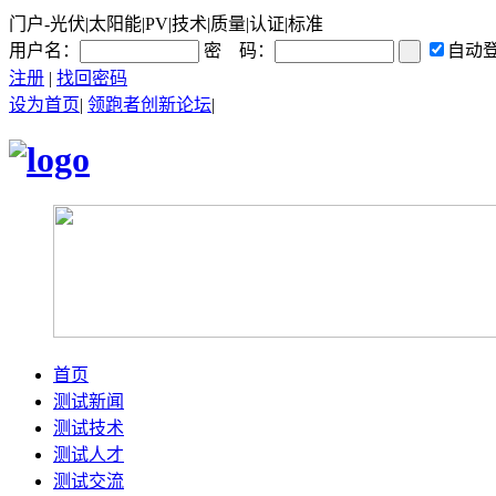
门户-光伏|太阳能|PV|技术|质量|认证|标准
用户名：
密 码：
自动
注册
|
找回密码
设为首页
|
领跑者创新论坛
|
首页
测试新闻
测试技术
测试人才
测试交流