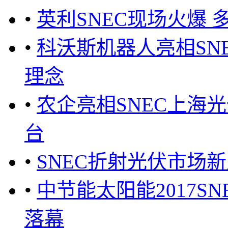
•
英利SNEC现场火爆
•
科沃斯机器人亮相SNE
理念
•
农企亮相SNEC上海
台
•
SNEC折射光伏市场
•
中节能太阳能2017S
落幕