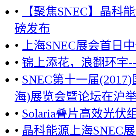
•
【聚焦SNEC】晶科
磅发布
•
上海SNEC展会首日
•
锦上添花，浪翻环宇--
•
SNEC第十一届(20
海)展览会暨论坛在沪举办 
•
Solaria叠片高效光伏
•
晶科能源上海SNEC