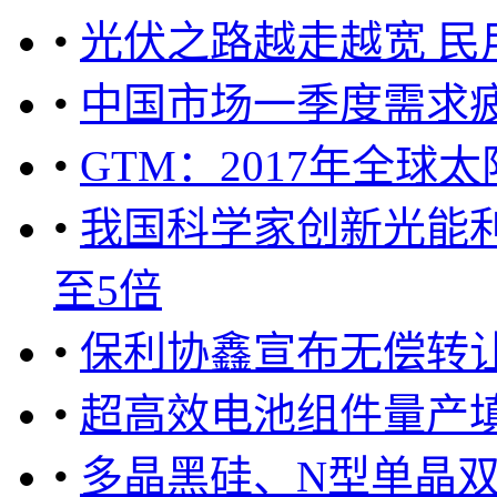
•
光伏之路越走越宽 民
•
中国市场一季度需求疲
•
GTM：2017年全球
•
我国科学家创新光能利
至5倍
•
保利协鑫宣布无偿转
•
超高效电池组件量产
•
多晶黑硅、N型单晶双