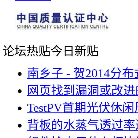
论坛热贴
今日新贴
南乡子 - 贺2014
网页找到漏洞或改进
TestPV首期光伏
背板的水蒸气透过率