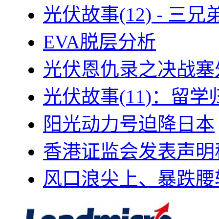
光伏故事(12) - 
EVA脱层分析
光伏恩仇录之决战塞外
光伏故事(11)：留
阳光动力号迫降日本
香港证监会发表声明
风口浪尖上、暴跌腰