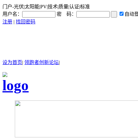
门户-光伏|太阳能|PV|技术|质量|认证|标准
用户名：
密 码：
自动
注册
|
找回密码
设为首页
|
领跑者创新论坛
|