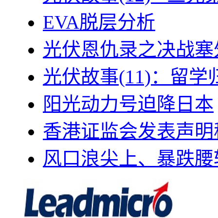
EVA脱层分析
光伏恩仇录之决战塞外
光伏故事(11)：留
阳光动力号迫降日本
香港证监会发表声明
风口浪尖上、暴跌腰