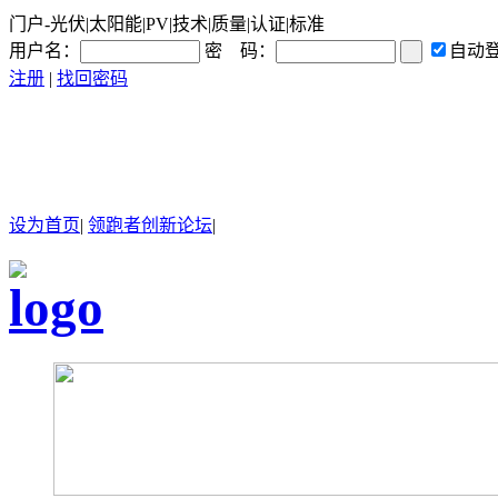
门户-光伏|太阳能|PV|技术|质量|认证|标准
用户名：
密 码：
自动
注册
|
找回密码
设为首页
|
领跑者创新论坛
|