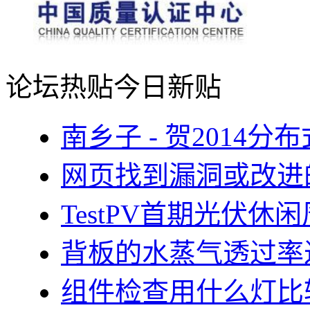
论坛热贴
今日新贴
南乡子 - 贺2014
网页找到漏洞或改进
TestPV首期光伏
背板的水蒸气透过率
组件检查用什么灯比