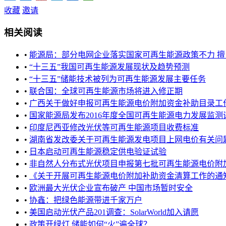
收藏
邀请
相关阅读
•
能源局：部分电网企业落实国家可再生能源政策不力 擅自
•
“十三五”我国可再生能源发展现状及趋势预测
•
“十三五”储能技术被列为可再生能源发展主要任务
•
联合国：全球可再生能源市场将进入修正期
•
广西关于做好申报可再生能源电价附加资金补助目录工作的
•
国家能源局发布2016年度全国可再生能源电力发展监测评价
•
印度尼西亚修改光伏等可再生能源项目收费标准
•
湖南省发改委关于可再生能源发电项目上网电价有关问题的
•
日本启动可再生能源稳定供电验证试验
•
非自然人分布式光伏项目申报第七批可再生能源电价附加补
•
《关于开展可再生能源电价附加补助资金清算工作的通
•
欧洲最大光伏企业宣布破产 中国市场暂时安全
•
协鑫：把绿色能源带进千家万户
•
美国启动光伏产品201调查：SolarWorld加入请愿
•
政策开绿灯 储能如何“火”遍全球？