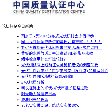
论坛热贴
今日新贴
南乡子 - 贺2014分布式光伏研讨会徐锭华参
网页找到漏洞或改进的建议，有重奖！！！！！
TestPV首期光伏休闲周末沙龙活动正式启动啦！
背板的水蒸气透过率过高对PID的影响求教
组件检查用什么灯比较好？
光伏测试网上线前征求意见和建议的调查问卷
光伏组件及电池片PID(电势差引发衰减) 的机理讨论
光伏组件PID测试的新闻&旧闻
EVA脱层分析
新长征路上的光伏-光伏审批长征路之歌
阳光动力号迫降日本
我与阳光的爱恋
老老实实做网站，踏踏实实做论坛