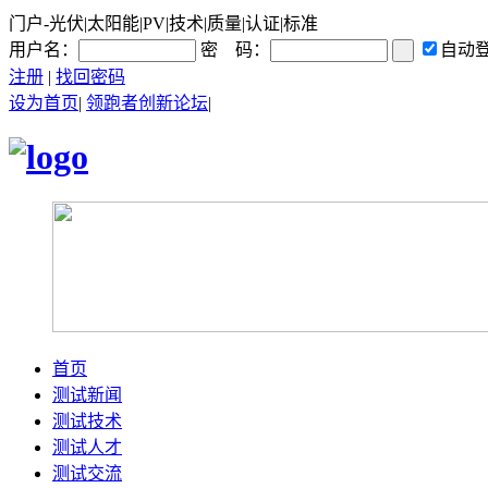
门户-光伏|太阳能|PV|技术|质量|认证|标准
用户名：
密 码：
自动
注册
|
找回密码
设为首页
|
领跑者创新论坛
|
首页
测试新闻
测试技术
测试人才
测试交流