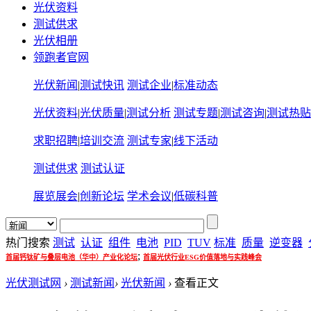
光伏资料
测试供求
光伏相册
领跑者官网
光伏新闻
|
测试快讯
测试企业
|
标准动态
光伏资料
|
光伏质量
|
测试分析
测试专题
|
测试咨询
|
测试热贴
求职招聘
|
培训交流
测试专家
|
线下活动
测试供求
测试认证
展览展会
|
创新论坛
学术会议
|
低碳科普
热门搜索
测试
认证
组件
电池
PID
TUV
标准
质量
逆变器
;
首届钙钛矿与叠层电池（华中）产业化论坛
首届光伏行业ESG价值落地与实践峰会
光伏测试网
›
测试新闻
›
光伏新闻
›
查看正文