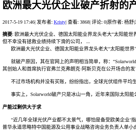
欧洲最大光伏企业破产折射的
2017-5-19 17:46
|
发布者:
Kristy
|
查看: 3868
|
评论: 0
|
原作者: 杨舒
|
摘要
: 欧洲最大光伏企业、德国太阳能业界龙头老大“太阳能世界”(S
但不幸没有拯救业绩持续下滑的公司， ...
欧洲最大光伏企业、德国太阳能业界龙头老大“太阳能世界”(Sol
就破产原因，其在官网上的声明相当简单，称：“Solarwo
其创始人和首席执行官弗兰克弗朗克·阿斯贝克在公开场合的发
不过市场机构并没有买账，纷纷指出，全球光伏组件平均生产成本是
事实上，Solarworld破产只是冰山一角，近年来国际太
产能过剩供大于求
“近几年全球光伏产业都不太景气，哪怕是备受欧美企业‘指
普华永道思略特中国能源及公用事业战略咨询业务负责人单小