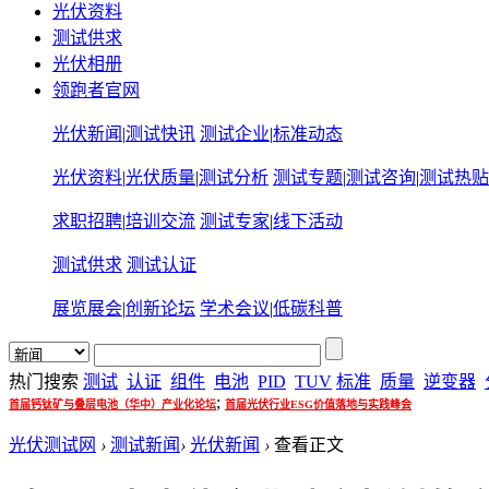
光伏资料
测试供求
光伏相册
领跑者官网
光伏新闻
|
测试快讯
测试企业
|
标准动态
光伏资料
|
光伏质量
|
测试分析
测试专题
|
测试咨询
|
测试热贴
求职招聘
|
培训交流
测试专家
|
线下活动
测试供求
测试认证
展览展会
|
创新论坛
学术会议
|
低碳科普
热门搜索
测试
认证
组件
电池
PID
TUV
标准
质量
逆变器
;
首届钙钛矿与叠层电池（华中）产业化论坛
首届光伏行业ESG价值落地与实践峰会
光伏测试网
›
测试新闻
›
光伏新闻
›
查看正文