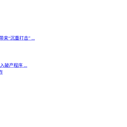
带来“沉重打击” ...
入破产程序 ...
作