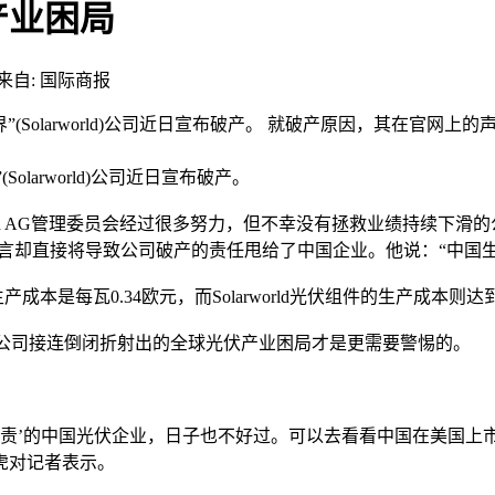
产业困局
来自: 国际商报
olarworld)公司近日宣布破产。 就破产原因，其在官网上的声明
arworld)公司近日宣布破产。
rld AG管理委员会经过很多努力，但不幸没有拯救业绩持续下
言却直接将导致公司破产的责任甩给了中国企业。他说：“中国生
每瓦0.34欧元，而Solarworld光伏组件的生产成本则达
阳能公司接连倒闭折射出的全球光伏产业困局才是更需要警惕的。
责’的中国光伏企业，日子也不好过。可以去看看中国在美国上市
虎对记者表示。