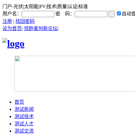
门户-光伏|太阳能|PV|技术|质量|认证|标准
用户名：
密 码：
自动
注册
|
找回密码
设为首页
|
领跑者创新论坛
|
首页
测试新闻
测试技术
测试人才
测试交流