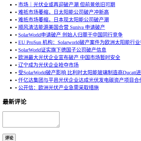
•
市场｜光伏业或再迎破产潮 但前景依旧可期
•
难抵市场萎缩，日太阳能公司破产冲新高
•
难抵市场萎缩，日本现太阳能公司破产潮
•
顺风清洁能源美国合营 Suniva 申请破产
•
SolarWorld申请破产 创始人归罪于中国同行竞争
•
EU ProSun 机构：Solarworld破产案件为欧洲太阳能行业
•
SolarWorld证实旗下德国子公司破产信息
•
欧洲最大光伏企业宣布破产 中国市场暂时安全
•
辽宁成为光伏企业抢夺市场
•
受SolarWorld破产影响 比利时太阳能玻璃制造商Ducatt进
•
仟亿达集团与平邑光伏企业达成光伏发电碳资产项目合
•
公开信：欧洲光伏产业急需采取措施
最新评论
评论