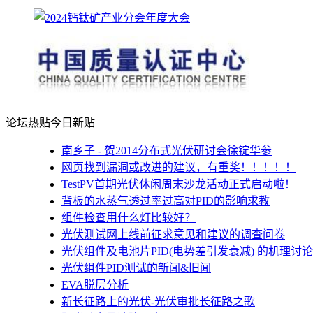
论坛热贴
今日新贴
南乡子 - 贺2014分布式光伏研讨会徐锭华参
网页找到漏洞或改进的建议，有重奖！！！！！
TestPV首期光伏休闲周末沙龙活动正式启动啦！
背板的水蒸气透过率过高对PID的影响求教
组件检查用什么灯比较好？
光伏测试网上线前征求意见和建议的调查问卷
光伏组件及电池片PID(电势差引发衰减) 的机理讨论
光伏组件PID测试的新闻&旧闻
EVA脱层分析
新长征路上的光伏-光伏审批长征路之歌