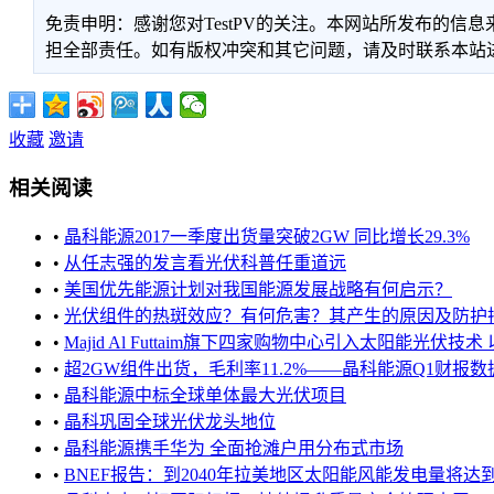
免责申明：感谢您对TestPV的关注。本网站所发布的
担全部责任。如有版权冲突和其它问题，请及时联系本站进行处
收藏
邀请
相关阅读
•
晶科能源2017一季度出货量突破2GW 同比增长29.3%
•
从任志强的发言看光伏科普任重道远
•
美国优先能源计划对我国能源发展战略有何启示？
•
光伏组件的热斑效应？有何危害？其产生的原因及防护
•
Majid Al Futtaim旗下四家购物中心引入太阳能光伏技术 
•
超2GW组件出货，毛利率11.2%——晶科能源Q1财报
•
晶科能源中标全球单体最大光伏项目
•
晶科巩固全球光伏龙头地位
•
晶科能源携手华为 全面抢滩户用分布式市场
•
BNEF报告：到2040年拉美地区太阳能风能发电量将达到