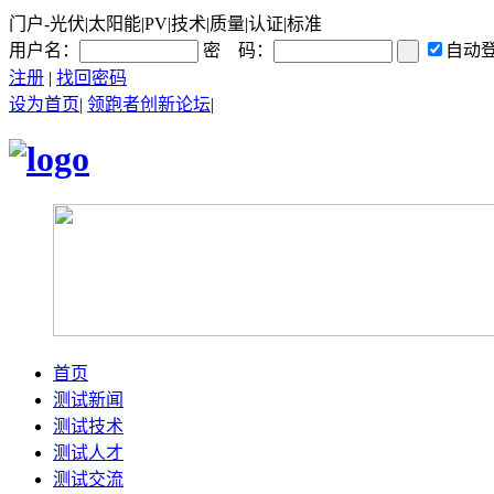
门户-光伏|太阳能|PV|技术|质量|认证|标准
用户名：
密 码：
自动
注册
|
找回密码
设为首页
|
领跑者创新论坛
|
首页
测试新闻
测试技术
测试人才
测试交流