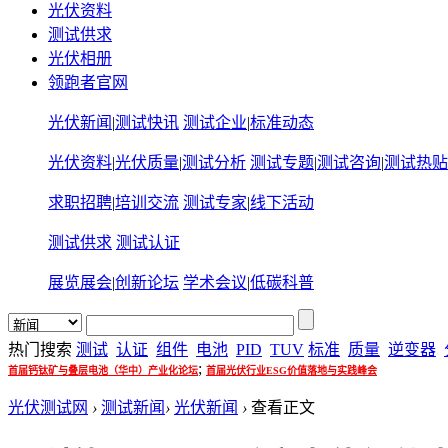
光伏资料
测试供求
光伏相册
领跑者官网
光伏新闻
|
测试快讯
测试企业
|
标准动态
光伏资料
|
光伏质量
|
测试分析
测试专题
|
测试咨询
|
测试热贴
求职招聘
|
培训交流
测试专家
|
线下活动
测试供求
测试认证
展览展会
|
创新论坛
学术会议
|
低碳科普
热门搜索
测试
认证
组件
电池
PID
TUV
标准
质量
逆变器
;
首届钙钛矿与叠层电池（华中）产业化论坛
首届光伏行业ESG价值落地与实践峰会
光伏测试网
›
测试新闻
›
光伏新闻
›
查看正文