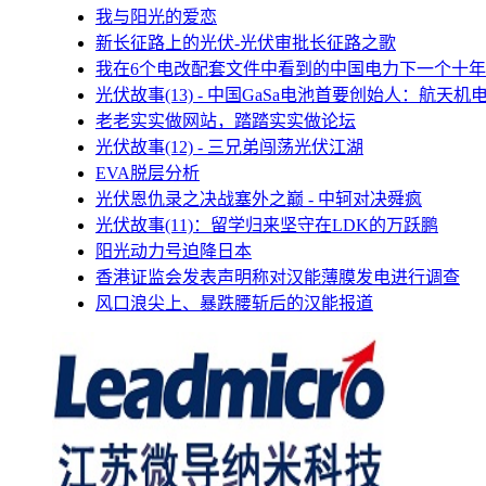
我与阳光的爱恋
新长征路上的光伏-光伏审批长征路之歌
我在6个电改配套文件中看到的中国电力下一个十年
光伏故事(13) - 中国GaSa电池首要创始人：航天机
老老实实做网站，踏踏实实做论坛
光伏故事(12) - 三兄弟闯荡光伏江湖
EVA脱层分析
光伏恩仇录之决战塞外之巅 - 中轲对决舜疯
光伏故事(11)：留学归来坚守在LDK的万跃鹏
阳光动力号迫降日本
香港证监会发表声明称对汉能薄膜发电进行调查
风口浪尖上、暴跌腰斩后的汉能报道