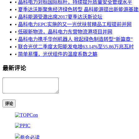
•
晶科电力对标国际标杆，持续提升质量安全管理水平
•
夏季达沃斯聚焦经济绿色转型 晶科能源提出新能源基建投资
•
晶科能源受邀出席2017夏季达沃斯论坛
•
晶科电力EPC实施的又一光伏扶贫精品工程提前并网
•
低碳新物流，晶科电力东营物流港项目并网
•
晶科电力携手华创机器人 掀起绿色制造转型“新篇章”
•
联合光伏二季度太阳能发电增63.14%至55.86万兆瓦时
•
简单易懂，光伏组件的温度系数之觞
最新评论
评论