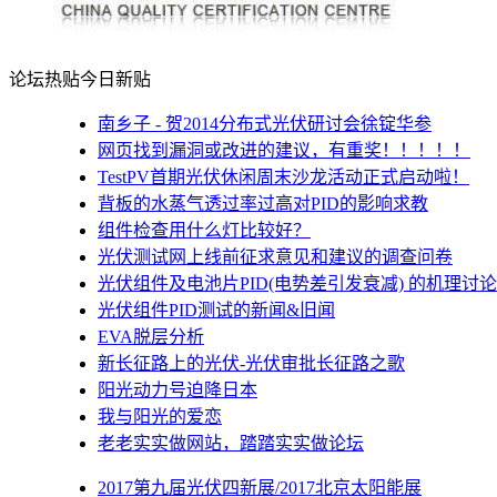
论坛热贴
今日新贴
南乡子 - 贺2014分布式光伏研讨会徐锭华参
网页找到漏洞或改进的建议，有重奖！！！！！
TestPV首期光伏休闲周末沙龙活动正式启动啦！
背板的水蒸气透过率过高对PID的影响求教
组件检查用什么灯比较好？
光伏测试网上线前征求意见和建议的调查问卷
光伏组件及电池片PID(电势差引发衰减) 的机理讨论
光伏组件PID测试的新闻&旧闻
EVA脱层分析
新长征路上的光伏-光伏审批长征路之歌
阳光动力号迫降日本
我与阳光的爱恋
老老实实做网站，踏踏实实做论坛
2017第九届光伏四新展/2017北京太阳能展