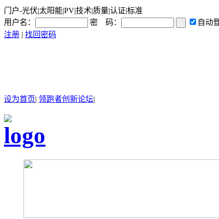
门户-光伏|太阳能|PV|技术|质量|认证|标准
用户名：
密 码：
自动
注册
|
找回密码
设为首页
|
领跑者创新论坛
|