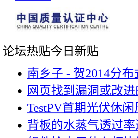
论坛热贴
今日新贴
南乡子 - 贺2014
网页找到漏洞或改进
TestPV首期光伏
背板的水蒸气透过率