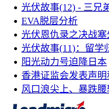
光伏故事(12) - 
EVA脱层分析
光伏恩仇录之决战塞外
光伏故事(11)：留
阳光动力号迫降日本
香港证监会发表声明
风口浪尖上、暴跌腰