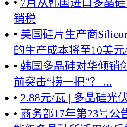
•
7月从韩国进口多晶硅
销税
•
美国硅片生产商Sili
的生产成本将至10美元/公
•
韩国多晶硅对华倾销
前突击“捞一把”？ ...
•
2.88元/瓦 | 多晶
•
商务部17年第23号