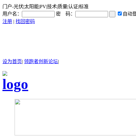
门户-光伏|太阳能|PV|技术|质量|认证|标准
用户名：
密 码：
自动
注册
|
找回密码
设为首页
|
领跑者创新论坛
|