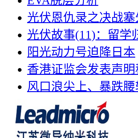
EVA脱层分析
光伏恩仇录之决战塞外
光伏故事(11)：留
阳光动力号迫降日本
香港证监会发表声明
风口浪尖上、暴跌腰