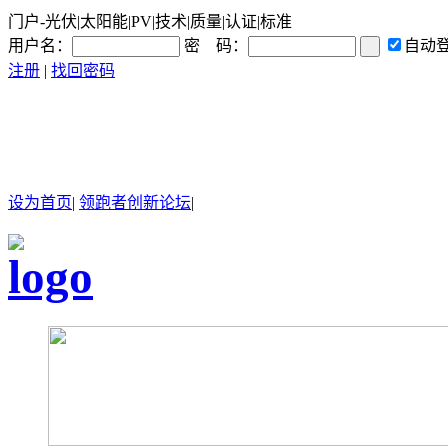
门户-光伏|太阳能|PV|技术|质量|认证|标准
用户名：
密 码：
自动
注册
|
找回密码
设为首页
|
领跑者创新论坛
|