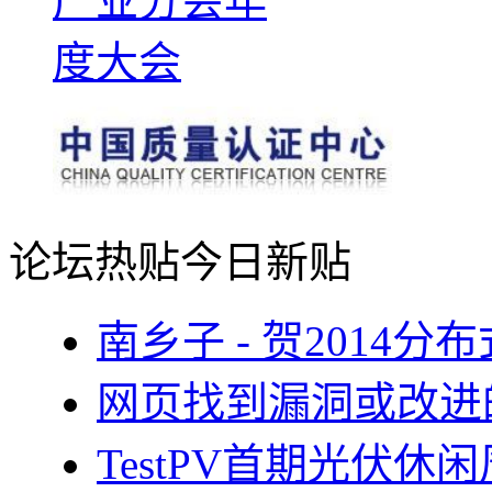
论坛热贴
今日新贴
南乡子 - 贺2014
网页找到漏洞或改进
TestPV首期光伏