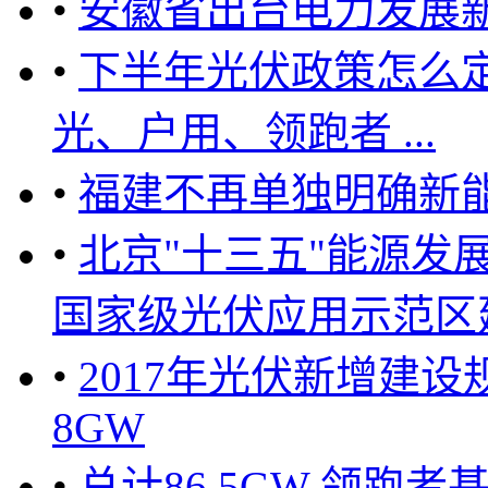
•
安徽省出台电力发展
•
下半年光伏政策怎么
光、户用、领跑者 ...
•
福建不再单独明确新
•
北京"十三五"能源发
国家级光伏应用示范区建设 .
•
2017年光伏新增建
8GW
•
总计86.5GW 领跑