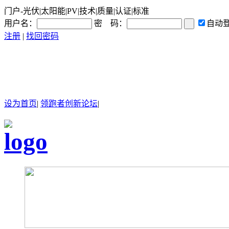
门户-光伏|太阳能|PV|技术|质量|认证|标准
用户名：
密 码：
自动
注册
|
找回密码
设为首页
|
领跑者创新论坛
|