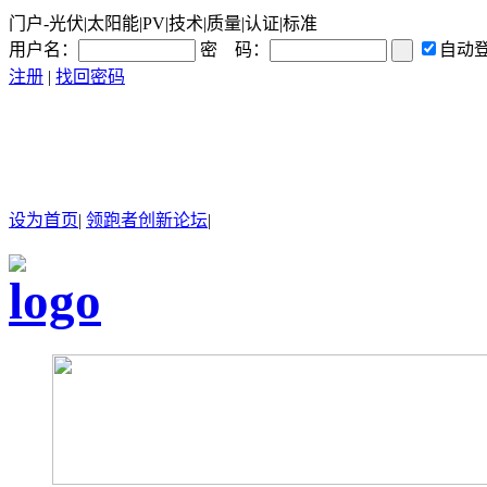
门户-光伏|太阳能|PV|技术|质量|认证|标准
用户名：
密 码：
自动
注册
|
找回密码
设为首页
|
领跑者创新论坛
|