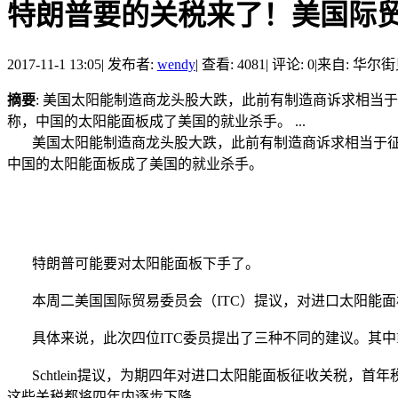
特朗普要的关税来了！美国际贸易
2017-11-1 13:05
|
发布者:
wendy
|
查看: 4081
|
评论: 0
|
来自: 华尔
摘要
: 美国太阳能制造商龙头股大跌，此前有制造商诉求相当于
称，中国的太阳能面板成了美国的就业杀手。 ...
美国太阳能制造商龙头股大跌，此前有制造商诉求相当于征关税
中国的太阳能面板成了美国的就业杀手。
特朗普可能要对太阳能面板下手了。
本周二美国国际贸易委员会（ITC）提议，对进口太阳能面板征
具体来说，此次四位ITC委员提出了三种不同的建议。其中ITC主席
Schtlein提议，为期四年对进口太阳能面板征收关税，首
这些关税都将四年内逐步下降。