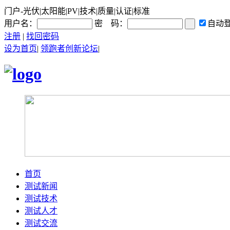
门户-光伏|太阳能|PV|技术|质量|认证|标准
用户名：
密 码：
自动
注册
|
找回密码
设为首页
|
领跑者创新论坛
|
首页
测试新闻
测试技术
测试人才
测试交流