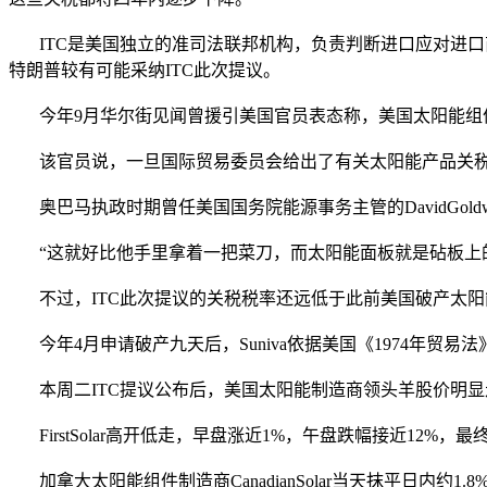
ITC是美国独立的准司法联邦机构，负责判断进口应对进口
特朗普较有可能采纳ITC此次提议。
今年9月华尔街见闻曾援引美国官员表态称，美国太阳能组
该官员说，一旦国际贸易委员会给出了有关太阳能产品关税的
奥巴马执政时期曾任美国国务院能源事务主管的DavidGol
“这就好比他手里拿着一把菜刀，而太阳能面板就是砧板上的
不过，ITC此次提议的关税税率还远低于此前美国破产太阳能制
今年4月申请破产九天后，Suniva依据美国《1974年贸易
本周二ITC提议公布后，美国太阳能制造商领头羊股价明显
FirstSolar高开低走，早盘涨近1%，午盘跌幅接近12%，最终
加拿大太阳能组件制造商CanadianSolar当天抹平日内约1.