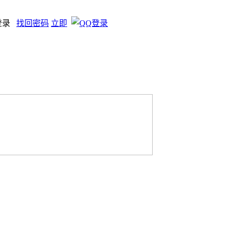
登录
找回密码
立即