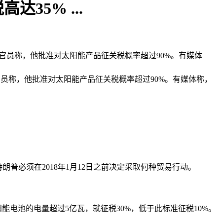
5% ...
国官员称，他批准对太阳能产品征关税概率超过90%。有媒体
员称，他批准对太阳能产品征关税概率超过90%。有媒体称，
普必须在2018年1月12日之前决定采取何种贸易行动。
能电池的电量超过5亿瓦，就征税30%，低于此标准征税10%。