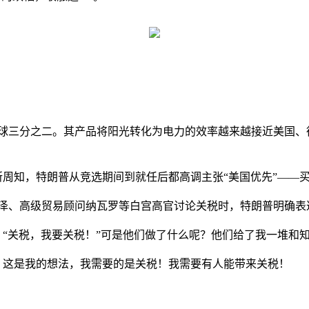
。
三分之二。其产品将阳光转化为电力的效率越来越接近美国、
知，特朗普从竞选期间到就任后都高调主张“美国优先”——
泽、高级贸易顾问纳瓦罗等白宫高官讨论关税时，特朗普明确表
关税，我要关税！”可是他们做了什么呢？他们给了我一堆和知
这是我的想法，我需要的是关税！我需要有人能带来关税！