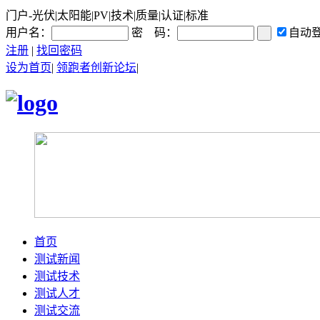
门户-光伏|太阳能|PV|技术|质量|认证|标准
用户名：
密 码：
自动
注册
|
找回密码
设为首页
|
领跑者创新论坛
|
首页
测试新闻
测试技术
测试人才
测试交流