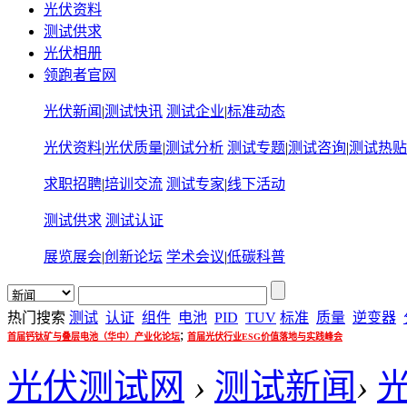
光伏资料
测试供求
光伏相册
领跑者官网
光伏新闻
|
测试快讯
测试企业
|
标准动态
光伏资料
|
光伏质量
|
测试分析
测试专题
|
测试咨询
|
测试热贴
求职招聘
|
培训交流
测试专家
|
线下活动
测试供求
测试认证
展览展会
|
创新论坛
学术会议
|
低碳科普
热门搜索
测试
认证
组件
电池
PID
TUV
标准
质量
逆变器
;
首届钙钛矿与叠层电池（华中）产业化论坛
首届光伏行业ESG价值落地与实践峰会
光伏测试网
›
测试新闻
›