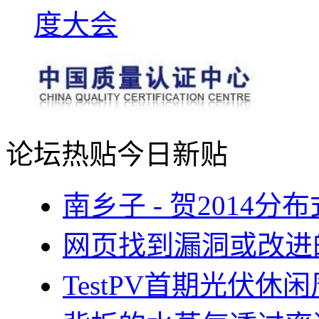
论坛热贴
今日新贴
南乡子 - 贺2014
网页找到漏洞或改进
TestPV首期光伏