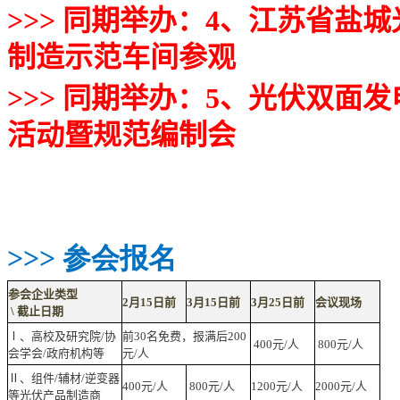
>>>
同期举办：
4
、江苏省盐城
制造示范车间参观
>>>
同期举办：
5
、光伏双面发
活动暨规范编制会
>>> 参会报名
参会企业类型
2月15日前
3月15日前
3月25日前
会议现场
\ 截止日期
Ⅰ、高校及研究院/协
前30名免费，报满后200
400元/人
800元/人
会学会/政府机构等
元/人
Ⅱ、组件/辅材/逆变器
400元/人
800元/人
1200元/人
2000元/人
等光伏产品制造商