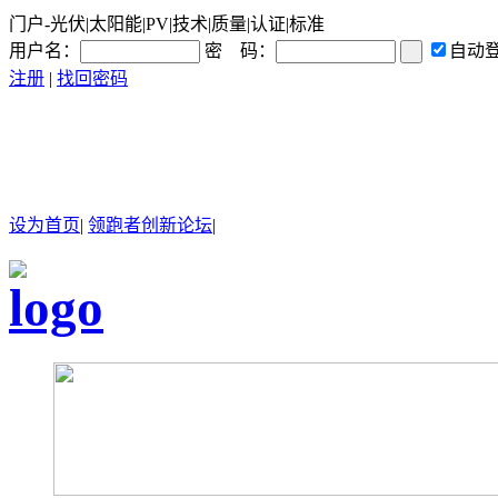
门户-光伏|太阳能|PV|技术|质量|认证|标准
用户名：
密 码：
自动
注册
|
找回密码
设为首页
|
领跑者创新论坛
|