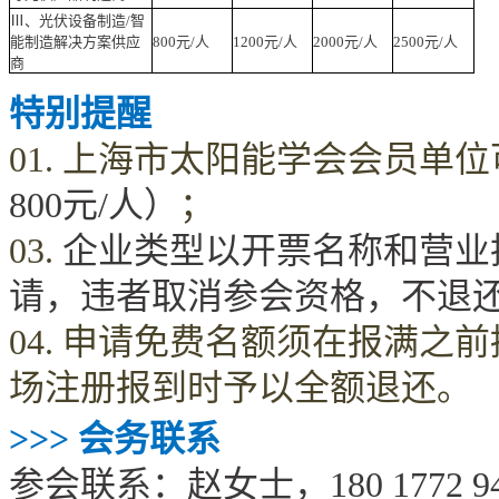
Ⅲ、光伏设备制造/智
能制造解决方案供应
800元/人
1200元/人
2000元/人
2500元/人
商
特别提醒
01.
上海市太阳能学会
会员单位
800
元
/
人）
；
03.
企业类型以开票名称和营业
请，违者取消参会资格，不退
04.
申请免费名额须在报满之前
场注册报到时予以全额退还。
>>>
会务联系
参会联系：赵女士，180
1772
9