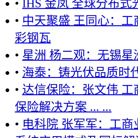
•
IHS 金凤 全球分
•
中天聚盛 王同心：工
彩钢瓦
•
星洲 杨二观：无锡星
•
海泰：铸光伏品质时代
•
达信保险：张文伟 
保险解决方案 ... ...
•
电科院 张军军：工