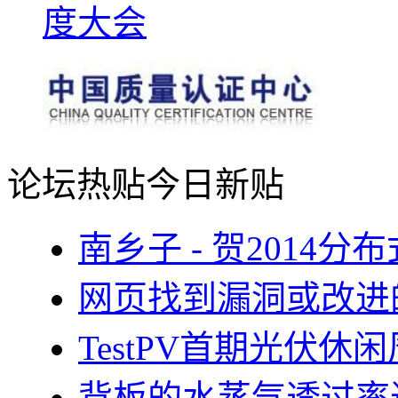
论坛热贴
今日新贴
南乡子 - 贺2014
网页找到漏洞或改进
TestPV首期光伏
背板的水蒸气透过率