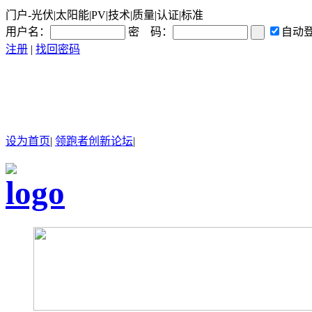
门户-光伏|太阳能|PV|技术|质量|认证|标准
用户名：
密 码：
自动
注册
|
找回密码
设为首页
|
领跑者创新论坛
|