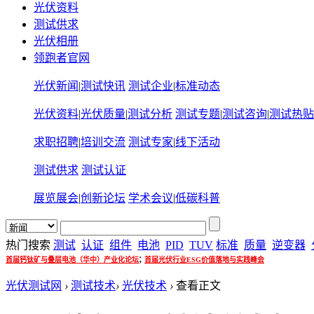
光伏资料
测试供求
光伏相册
领跑者官网
光伏新闻
|
测试快讯
测试企业
|
标准动态
光伏资料
|
光伏质量
|
测试分析
测试专题
|
测试咨询
|
测试热贴
求职招聘
|
培训交流
测试专家
|
线下活动
测试供求
测试认证
展览展会
|
创新论坛
学术会议
|
低碳科普
热门搜索
测试
认证
组件
电池
PID
TUV
标准
质量
逆变器
;
首届钙钛矿与叠层电池（华中）产业化论坛
首届光伏行业ESG价值落地与实践峰会
光伏测试网
›
测试技术
›
光伏技术
›
查看正文