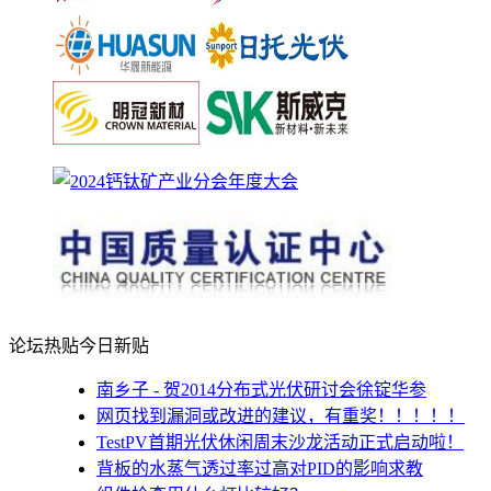
论坛热贴
今日新贴
南乡子 - 贺2014分布式光伏研讨会徐锭华参
网页找到漏洞或改进的建议，有重奖！！！！！
TestPV首期光伏休闲周末沙龙活动正式启动啦！
背板的水蒸气透过率过高对PID的影响求教