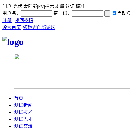
门户-光伏|太阳能|PV|技术|质量|认证|标准
用户名：
密 码：
自动
注册
|
找回密码
设为首页
|
领跑者创新论坛
|
首页
测试新闻
测试技术
测试人才
测试交流