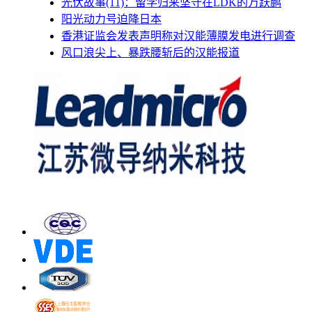
光伏故事(11)：留学归来坚守在LDK的万跃鹏
阳光动力号迫降日本
香港证监会发表声明称对汉能薄膜发电进行调查
风口浪尖上、暴跌腰斩后的汉能报道