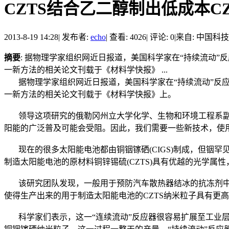
CZTS结合乙二醇制出低成本C
2013-8-19 14:28
|
发布者:
echo
|
查看: 4026
|
评论: 0
|
来自: 中国科
摘要
: 据物理学家组织网近日报道，美国科学家在“持续流动”
一新方法的相关论文刊载于《材料学快报》 ...
据物理学家组织网近日报道，美国科学家在“持续流动”反应器
一新方法的相关论文刊载于《材料学快报》上。
领导这项研究的俄勒冈州立大学化学、生物和环境工程系副教
阳能的广泛普及可能会受阻。因此，我们需要一些新技术，使
现在的很多太阳能电池都由铜铟镓硒(CIGS)制成，但铟罕
制造太阳能电池的原材料铜锌锡硫(CZTS)具有优越的光学属
该研究团队发现，一般用于预防汽车散热器结冰的抗冻剂中
使得生产出来的用于制造太阳能电池的CZTS纳米粒子具有更
科学家们表示，这一“连续流动”反应器很容易扩展至工业层