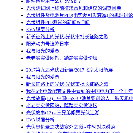
组件检查用什么灯比较好？
光伏测试网上线前征求意见和建议的调查问卷
光伏组件及电池片PID(电势差引发衰减) 的机理讨论
光伏组件PID测试的新闻&旧闻
EVA脱层分析
新长征路上的光伏-光伏审批长征路之歌
阳光动力号迫降日本
我与阳光的爱恋
老老实实做网站，踏踏实实做论坛
2017第九届光伏四新展/2017北京太阳能展
我与阳光的爱恋
新长征路上的光伏-光伏审批长征路之歌
我在6个电改配套文件中看到的中国电力下一个十年
光伏故事(13) - 中国GaSa电池首要创始人：航天机
老老实实做网站，踏踏实实做论坛
光伏故事(12) - 三兄弟闯荡光伏江湖
EVA脱层分析
光伏恩仇录之决战塞外之巅 - 中轲对决舜疯