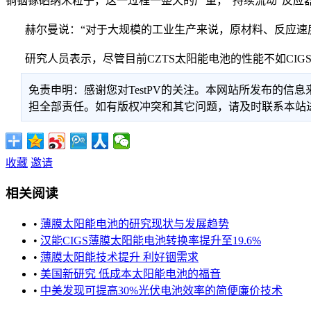
铜铟镓硒纳米粒子，这一过程一整天的产量，“持续流动”反应
赫尔曼说：“对于大规模的工业生产来说，原材料、反应速度
研究人员表示，尽管目前CZTS太阳能电池的性能不如CIG
免责申明：感谢您对TestPV的关注。本网站所发布的
担全部责任。如有版权冲突和其它问题，请及时联系本站进行处
收藏
邀请
相关阅读
•
薄膜太阳能电池的研究现状与发展趋势
•
汉能CIGS薄膜太阳能电池转换率提升至19.6%
•
薄膜太阳能技术提升 利好铟需求
•
美国新研究 低成本太阳能电池的福音
•
中美发现可提高30%光伏电池效率的简便廉价技术