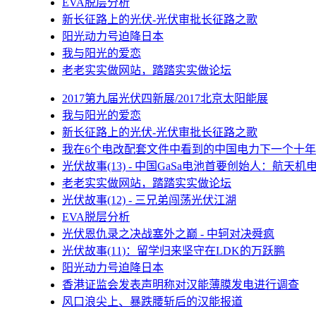
EVA脱层分析
新长征路上的光伏-光伏审批长征路之歌
阳光动力号迫降日本
我与阳光的爱恋
老老实实做网站，踏踏实实做论坛
2017第九届光伏四新展/2017北京太阳能展
我与阳光的爱恋
新长征路上的光伏-光伏审批长征路之歌
我在6个电改配套文件中看到的中国电力下一个十年
光伏故事(13) - 中国GaSa电池首要创始人：航天机
老老实实做网站，踏踏实实做论坛
光伏故事(12) - 三兄弟闯荡光伏江湖
EVA脱层分析
光伏恩仇录之决战塞外之巅 - 中轲对决舜疯
光伏故事(11)：留学归来坚守在LDK的万跃鹏
阳光动力号迫降日本
香港证监会发表声明称对汉能薄膜发电进行调查
风口浪尖上、暴跌腰斩后的汉能报道