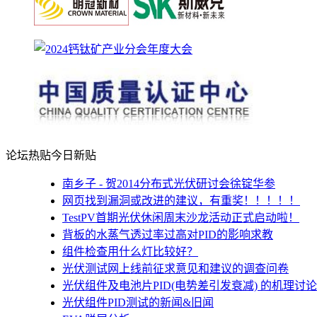
论坛热贴
今日新贴
南乡子 - 贺2014分布式光伏研讨会徐锭华参
网页找到漏洞或改进的建议，有重奖！！！！！
TestPV首期光伏休闲周末沙龙活动正式启动啦！
背板的水蒸气透过率过高对PID的影响求教
组件检查用什么灯比较好？
光伏测试网上线前征求意见和建议的调查问卷
光伏组件及电池片PID(电势差引发衰减) 的机理讨论
光伏组件PID测试的新闻&旧闻