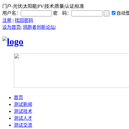
门户-光伏|太阳能|PV|技术|质量|认证|标准
用户名：
密 码：
自动
注册
|
找回密码
设为首页
|
领跑者创新论坛
|
首页
测试新闻
测试技术
测试人才
测试交流