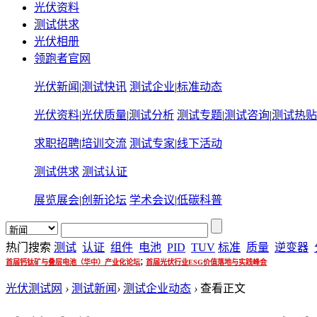
光伏资料
测试供求
光伏相册
领跑者官网
光伏新闻
|
测试快讯
测试企业
|
标准动态
光伏资料
|
光伏质量
|
测试分析
测试专题
|
测试咨询
|
测试热贴
求职招聘
|
培训交流
测试专家
|
线下活动
测试供求
测试认证
展览展会
|
创新论坛
学术会议
|
低碳科普
热门搜索
测试
认证
组件
电池
PID
TUV
标准
质量
逆变器
;
首届钙钛矿与叠层电池（华中）产业化论坛
首届光伏行业ESG价值落地与实践峰会
光伏测试网
›
测试新闻
›
测试企业动态
›
查看正文