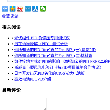
收藏
邀请
相关阅读
•
光伏组件 PID 负偏压专用测试仪
•
潜在诱导降解（PID）测试分析
•
你所知道的PID “free”真的Free 吗？(一) 说说PID
•
你所知道的PID “free”真的Free 吗？(二)材料篇
•
组件接地方式对PID的影响 - 你所知道的PID FREE真的Free吗 PI
•
斯威克与顺风光电签订《抗PID项目战略合作协议》
•
日本开发出无PID劣化的CIGS光伏电池板
•
高效电池PECVD介绍
最新评论