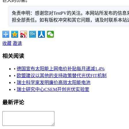
巨大的伤害。"
免责申明：感谢您对TestPV的关注。本网站所发布的
担全部责任。如有版权冲突和其它问题，请及时联系本站进行处
收藏
邀请
相关阅读
•
德国宣布太阳能上网电价补贴每月递减1.4%
•
欧盟建议以其他的支持政策替代光伏FIT机制
•
瑞士科学家发明廉价高效太阳能电池
•
瑞士研究中心CSEM开创光伏实验室
最新评论