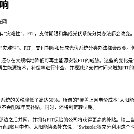
响
阳光网
计划是具有"灾难性"。FIT，支付期限和集成光伏系统分类办法都会
具有"灾难性"。FIT，支付期限和集成光伏系统分类办法都会改变
在大规模地降低可再生能源安装FIT的威胁。这些的变化是"灾
可再生能源技术，补偿率进行审查，并视减少支付时间来增加FI
税降低了高达50％。所谓的"覆盖上网电价成本"太阳能发电，或在瑞
政府也不会削减年度补贴，同时，还将制定转型期。
边之后并网，并拥有FIT保险的公司将获得更高的补贴。瑞士当局
到9月中旬。太阳能协会补充说，"Swissolar将充分利用