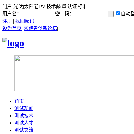
门户-光伏|太阳能|PV|技术|质量|认证|标准
用户名：
密 码：
自动
注册
|
找回密码
设为首页
|
领跑者创新论坛
|
首页
测试新闻
测试技术
测试人才
测试交流