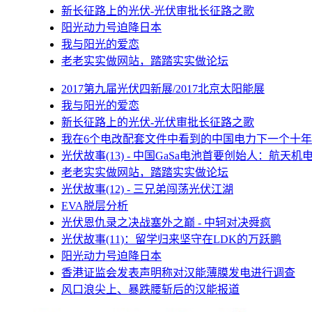
新长征路上的光伏-光伏审批长征路之歌
阳光动力号迫降日本
我与阳光的爱恋
老老实实做网站，踏踏实实做论坛
2017第九届光伏四新展/2017北京太阳能展
我与阳光的爱恋
新长征路上的光伏-光伏审批长征路之歌
我在6个电改配套文件中看到的中国电力下一个十年
光伏故事(13) - 中国GaSa电池首要创始人：航天机
老老实实做网站，踏踏实实做论坛
光伏故事(12) - 三兄弟闯荡光伏江湖
EVA脱层分析
光伏恩仇录之决战塞外之巅 - 中轲对决舜疯
光伏故事(11)：留学归来坚守在LDK的万跃鹏
阳光动力号迫降日本
香港证监会发表声明称对汉能薄膜发电进行调查
风口浪尖上、暴跌腰斩后的汉能报道