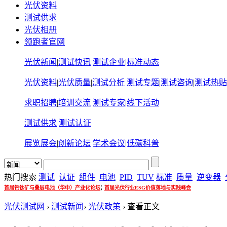
光伏资料
测试供求
光伏相册
领跑者官网
光伏新闻
|
测试快讯
测试企业
|
标准动态
光伏资料
|
光伏质量
|
测试分析
测试专题
|
测试咨询
|
测试热贴
求职招聘
|
培训交流
测试专家
|
线下活动
测试供求
测试认证
展览展会
|
创新论坛
学术会议
|
低碳科普
热门搜索
测试
认证
组件
电池
PID
TUV
标准
质量
逆变器
;
首届钙钛矿与叠层电池（华中）产业化论坛
首届光伏行业ESG价值落地与实践峰会
光伏测试网
›
测试新闻
›
光伏政策
›
查看正文