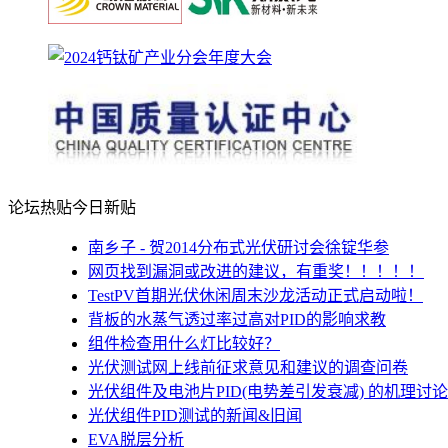
论坛热贴
今日新贴
南乡子 - 贺2014分布式光伏研讨会徐锭华参
网页找到漏洞或改进的建议，有重奖！！！！！
TestPV首期光伏休闲周末沙龙活动正式启动啦！
背板的水蒸气透过率过高对PID的影响求教
组件检查用什么灯比较好？
光伏测试网上线前征求意见和建议的调查问卷
光伏组件及电池片PID(电势差引发衰减) 的机理讨论
光伏组件PID测试的新闻&旧闻
EVA脱层分析