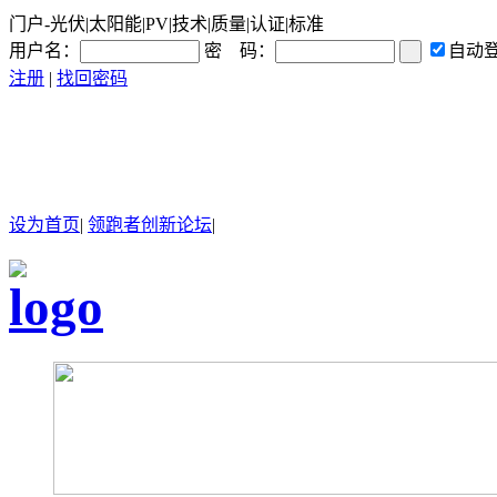
门户-光伏|太阳能|PV|技术|质量|认证|标准
用户名：
密 码：
自动
注册
|
找回密码
设为首页
|
领跑者创新论坛
|